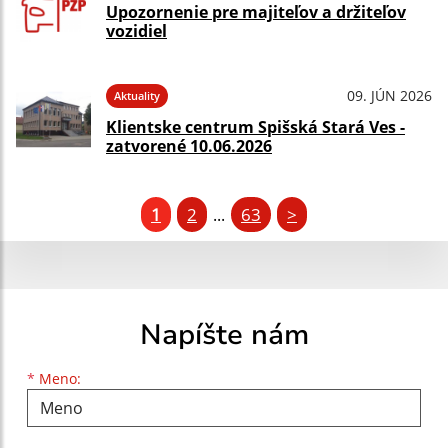
Upozornenie pre majiteľov a držiteľov
vozidiel
09. JÚN 2026
Aktuality
Klientske centrum Spišská Stará Ves -
zatvorené 10.06.2026
1
2
63
>
...
Napíšte nám
Meno
Priezvisko
E-mailová adresa
*
Meno: