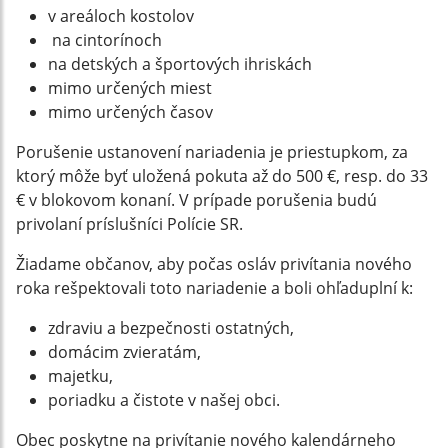
v areáloch kostolov
na cintorínoch
na detských a športových ihriskách
mimo určených miest
mimo určených časov
Porušenie ustanovení nariadenia je priestupkom, za
ktorý môže byť uložená pokuta až do 500 €, resp. do 33
€ v blokovom konaní. V prípade porušenia budú
privolaní príslušníci Polície SR.
Žiadame občanov, aby počas osláv privítania nového
roka rešpektovali toto nariadenie a boli ohľaduplní k:
zdraviu a bezpečnosti ostatných,
domácim zvieratám,
majetku,
poriadku a čistote v našej obci.
Obec poskytne na privítanie nového kalendárneho