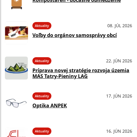
Kompostáreň - dočasné obmedzenie
08. JÚL 2026
Aktuality
Voľby do orgánov samosprávy obcí
22. JÚN 2026
Aktuality
Príprava novej stratégie rozvoja územia
MAS Tatry-Pieniny LAG
17. JÚN 2026
Aktuality
Optika ANPEK
16. JÚN 2026
Aktuality