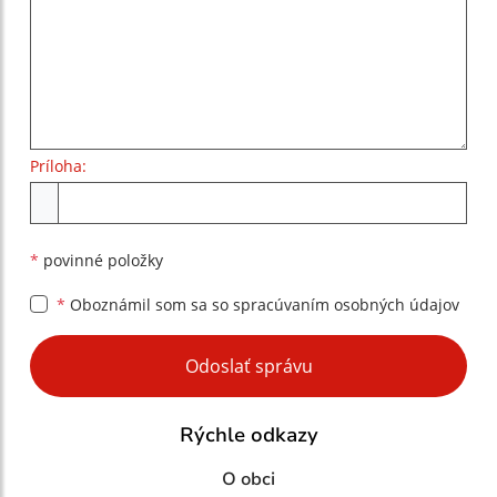
Príloha:
Príloha
*
povinné položky
*
Oboznámil som sa so
spracúvaním osobných údajov
Google reCaptcha Response
Odoslať správu
Rýchle odkazy
O obci