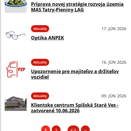
Príprava novej stratégie rozvoja územia
MAS Tatry-Pieniny LAG
17. JÚN 2026
Aktuality
Optika ANPEK
16. JÚN 2026
Aktuality
Upozornenie pre majiteľov a držiteľov
vozidiel
09. JÚN 2026
Aktuality
Klientske centrum Spišská Stará Ves -
zatvorené 10.06.2026
1
2
63
>
...