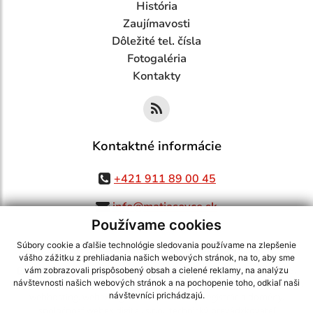
História
Zaujímavosti
Dôležité tel. čísla
Fotogaléria
Kontakty
Kontaktné informácie
+421 911 89 00 45
info@matiasovce.sk
Používame cookies
Súbory cookie a ďalšie technológie sledovania používame na zlepšenie
vášho zážitku z prehliadania našich webových stránok, na to, aby sme
využite možnosť získavania aktuálnych informácií s využitím RSS
,
vám zobrazovali prispôsobený obsah a cielené reklamy, na analýzu
CMS systém (redakčný) systém ECHELON 2,
Mapa stránok
,
web portál
,
návštevnosti našich webových stránok a na pochopenie toho, odkiaľ naši
návštevníci prichádzajú.
webhosting
,
webex.digital, s.r.o.
,
domény
,
registrácia domény
,
spoločnosť webex.digital, s.r.o.
,
technický prevádzkovateľ