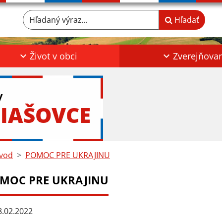
Hľadaný výraz...
Hľadať
Život v obci
Zverejňova
y
IAŠOVCE
vod
POMOC PRE UKRAJINU
MOC PRE UKRAJINU
.02.2022