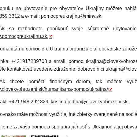
onuku na ubytovanie pre obyvateľov Ukrajiny môžete nahlásiť
859 3312 a e-mail: pomocpreukrajinu@minv.sk.
pomocpreukrajinu.sk.
Humanitárnu pomoc pre Ukrajinu organizuje aj občianske združe
linka: +421917239708 a email: pomoc.ukrajina@clovekvohrozen
te kontaktovať uvedené združenie: dobrovolnici.ukrajina@clo
clovekvohrozeni.sk/humanitarna-pomoc/ukrajina/
akt: +421 948 292 829, kristina.jedina@clovekvohrozeni.sk.
rovnako máte možnosť využiť aj iné zbierky zverejnené na soci
jeme za vašu pomoc a spolupratričnosť s Ukrajinou a jej obyva