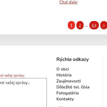
Čítať ďalej
1
2
63
>
...
Rýchle odkazy
O obci
Text vašej správy...
História
xt vašej správy:
Zaujímavosti
Dôležité tel. čísla
Fotogaléria
Kontakty