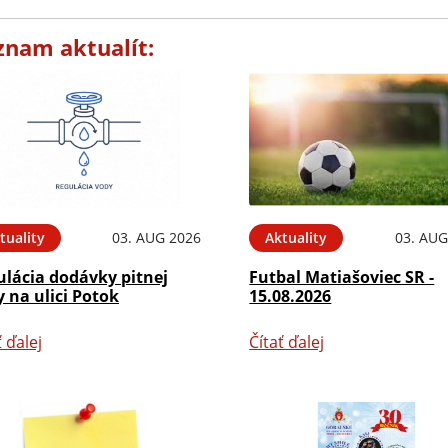
znam aktualít:
tuality
03. AUG 2026
Aktuality
03. AUG
ulácia dodávky pitnej
Futbal Matiašoviec SR -
 na ulici Potok
15.08.2026
ť ďalej
Čítať ďalej