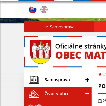
Samospráva
Oficiálne stránk
OBEC MAT
Ú
Samospráva
PO
Život v obci
28
Aktuality