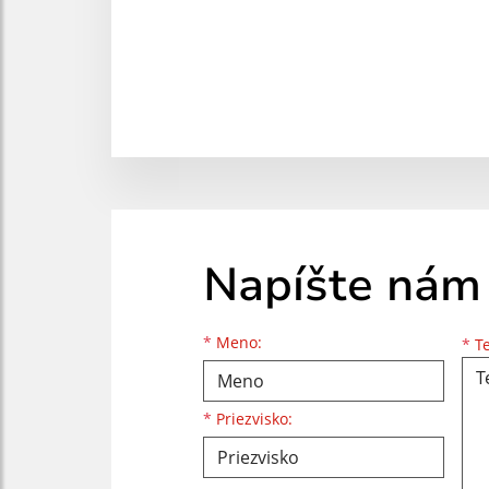
Napíšte nám
Meno
Priezvisko
E-mailová adresa
*
Meno:
*
Te
*
Priezvisko: