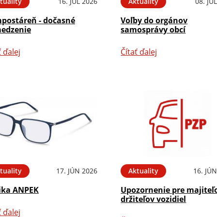
tuality
16. JÚL 2026
Aktuality
08. JÚ
postáreň - dočasné
Voľby do orgánov
edzenie
samosprávy obcí
ť ďalej
Čítať ďalej
tuality
17. JÚN 2026
Aktuality
16. JÚ
ika ANPEK
Upozornenie pre majiteľ
držiteľov vozidiel
ť ďalej