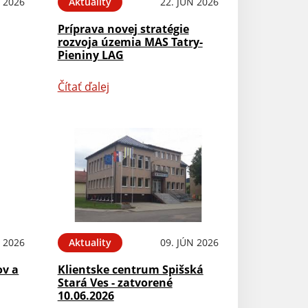
L 2026
Aktuality
22. JÚN 2026
Príprava novej stratégie
rozvoja územia MAS Tatry-
Pieniny LAG
Čítať ďalej
N 2026
Aktuality
09. JÚN 2026
ov a
Klientske centrum Spišská
Stará Ves - zatvorené
10.06.2026