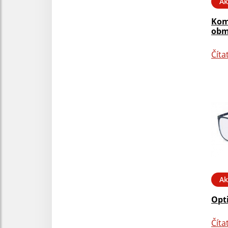
Ak
Kom
obm
Číta
Ak
Opt
Číta