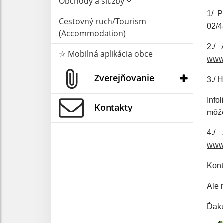
Obchody a služby
1/ P
Cestovný ruch/Tourism
02/4
(Accommodation)
☆ Mobilná aplikácia obce
www.
Zverejňovanie
3./ 
Info
Kontakty
môže
www.
Kont
Ale 
Ďaku