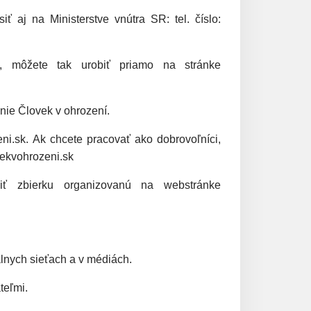
 aj na Ministerstve vnútra SR: tel. číslo: 
2./ Ak sa rozhodnete ponúknuť svoje súkromné ubytovanie, môžete tak urobiť priamo na stránke 
nie Človek v ohrození.
i.sk. Ak chcete pracovať ako dobrovoľníci, 
vekvohrozeni.sk
4./ Ak chcete pomôcť finančným darom, tak môžete využiť zbierku organizovanú na webstránke 
álnych sieťach a v médiách.
teľmi.