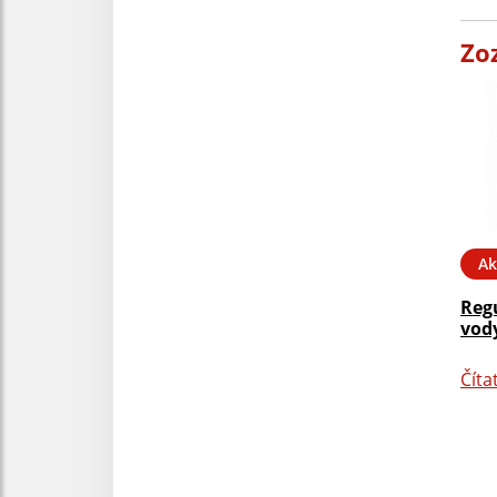
Zo
Ak
Reg
vody
Číta