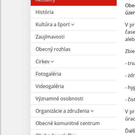
Obec
História
územ
Kultúra a šport
V pr
čase
Zaujímavosti
aleb
Obecný rozhlas
Zbi
Cirkev
- 
trv
Fotogaléria
- 
zdr
Videogaléria
- 
hyg
Významné osobnosti
- 
čis
Organizácie a združenia
V pr
úrad
Obecné komunitné centrum
Ďalš