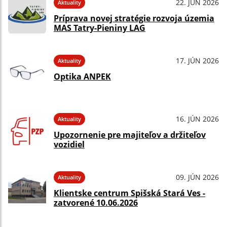
22. JÚN 2026
Aktuality
Príprava novej stratégie rozvoja územia
MAS Tatry-Pieniny LAG
17. JÚN 2026
Aktuality
Optika ANPEK
16. JÚN 2026
Aktuality
Upozornenie pre majiteľov a držiteľov
vozidiel
09. JÚN 2026
Aktuality
Klientske centrum Spišská Stará Ves -
zatvorené 10.06.2026