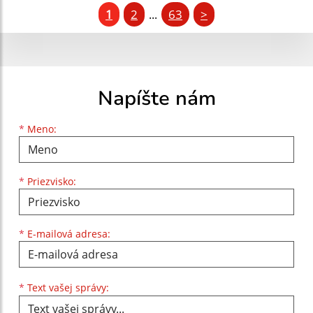
1
2
63
>
...
Napíšte nám
Meno
Priezvisko
E-mailová adresa
*
Meno:
*
Priezvisko:
*
E-mailová adresa:
Text vašej správy...
*
Text vašej správy: