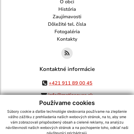
O obci
História
Zaujímavosti
Dôležité tel. čísla
Fotogaléria
Kontakty
Kontaktné informácie
+421 911 89 00 45
info@matiasovce.sk
Používame cookies
Súbory cookie a ďalšie technológie sledovania používame na zlepšenie
vášho zážitku z prehliadania našich webových stránok, na to, aby sme
využite možnosť získavania aktuálnych informácií s využitím RSS
,
vám zobrazovali prispôsobený obsah a cielené reklamy, na analýzu
CMS systém (redakčný) systém ECHELON 2,
Mapa stránok
,
web portál
,
návštevnosti našich webových stránok a na pochopenie toho, odkiaľ naši
návštevníci prichádzajú.
webhosting
,
webex.digital, s.r.o.
,
domény
,
registrácia domény
,