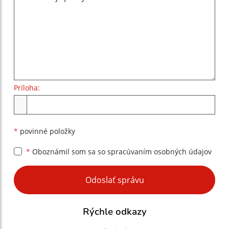
Príloha:
Príloha
*
povinné položky
*
Oboznámil som sa so
spracúvaním osobných údajov
Google reCaptcha Response
Odoslať správu
Rýchle odkazy