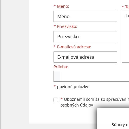
Meno
Priezvisko
E-mailová adresa
*
Meno:
*
Te
*
Priezvisko:
*
E-mailová adresa:
Príloha:
Príloha
*
povinné položky
*
Oboznámil som sa so
spracúvan
osobných údajov
Súbory co