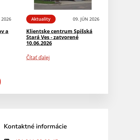
N 2026
Aktuality
09. JÚN 2026
ov a
Klientske centrum Spišská
Stará Ves - zatvorené
10.06.2026
Čítať ďalej
Kontaktné informácie