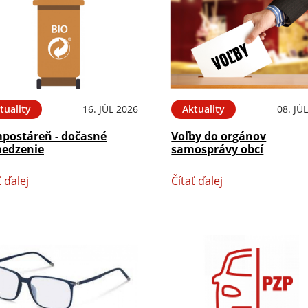
tuality
16. JÚL 2026
Aktuality
08. JÚ
postáreň - dočasné
Voľby do orgánov
edzenie
samosprávy obcí
ť ďalej
Čítať ďalej