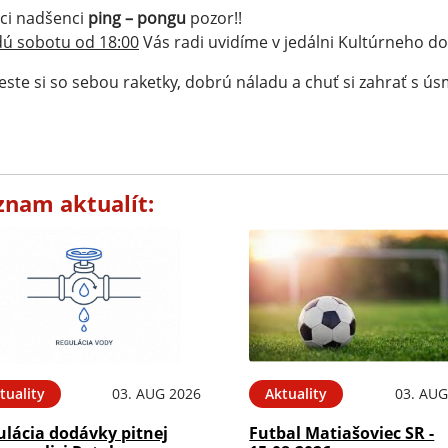
ci nadšenci
ping – pongu
pozor!!
ú sobotu od 18:00
Vás radi uvidíme v jedálni Kultúrneho d
este si so sebou raketky, dobrú náladu a chuť si zahrať s ú
znam aktualít:
tuality
03. AUG 2026
Aktuality
03. AUG
ulácia dodávky pitnej
Futbal Matiašoviec SR -