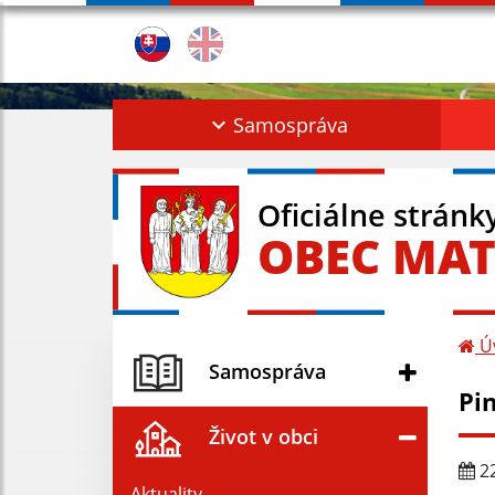
Samospráva
Oficiálne stránk
OBEC MAT
Ú
Samospráva
Pin
Život v obci
22
Aktuality