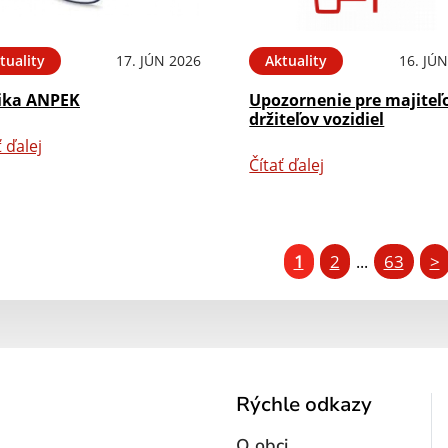
tuality
17. JÚN 2026
Aktuality
16. JÚ
ika ANPEK
Upozornenie pre majiteľ
držiteľov vozidiel
ť ďalej
Čítať ďalej
1
2
63
>
...
Rýchle odkazy
O obci