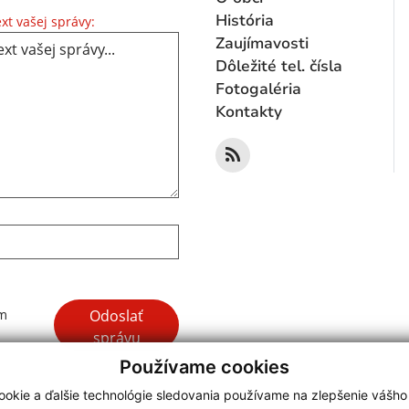
Text vašej správy...
História
xt vašej správy:
Zaujímavosti
Dôležité tel. čísla
Fotogaléria
Kontakty
Google reCaptcha Response
Odoslať
ím
správu
Používame cookies
okie a ďalšie technológie sledovania používame na zlepšenie vášho