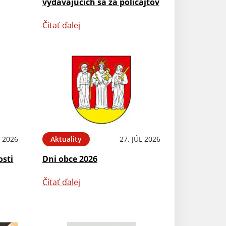
vydávajúcich sa za policajtov
Čítať ďalej
L 2026
Aktuality
27. JÚL 2026
osti
Dni obce 2026
Čítať ďalej