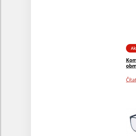
Ak
Kom
obm
Číta