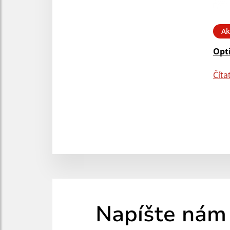
Ak
Opt
Číta
Napíšte nám