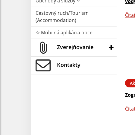
Obchody a služby
vody
Cestovný ruch/Tourism
Číta
(Accommodation)
☆ Mobilná aplikácia obce
Zverejňovanie
Kontakty
Ak
Zog
Číta