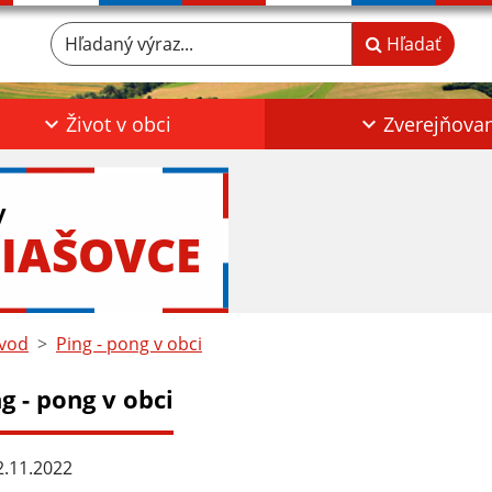
Hľadaný výraz...
Hľadať
Život v obci
Zverejňova
y
IAŠOVCE
vod
Ping - pong v obci
g - pong v obci
.11.2022