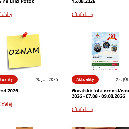
 na ulici Potok
15.08.2026
ť ďalej
Čítať ďalej
tuality
29. JÚL 2026
Aktuality
28. JÚ
rod 2026
Goralské folklórne slávn
2026 - 07.08 - 09.08.2026
ť ďalej
Čítať ďalej