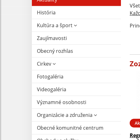
Všet
História
Každ
Kultúra a šport
Prin
Zaujímavosti
Obecný rozhlas
Zo
Cirkev
Fotogaléria
Videogaléria
Významné osobnosti
Organizácie a združenia
Ak
Obecné komunitné centrum
Reg