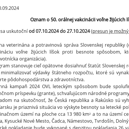
.09.2024
Oznam o 50. orálnej vakcinácii voľne žijúcich l
sa uskutoční
od 07.10.2024 do 27.10.2024
(presun je možný 
na veterinána a potravinová správa Slovenskej republiky (ď
cináciu voľne žijúcich líšok proti besnote spôsobom, 
votnícka organizácia).
ram stanovuje cieľ opätovne dosiahnuť štatút Slovenskej re
minimalizovať výdavky štátneho rozpočtu, ktoré sú vyna
rte pôdohospodárstva a zdravotníctva.
enná kampaň 2024 OVL leteckým spôsobom bude spolufi
nčnom príspevku (grante), schvaľujúcom národné programy
adom na skutočnosť, že Česká republika a Rakúsko sú vyhl
rsku je priaznivá situácia vo výskyte besnoty sa letecké po
cinačnom území na ploche cca 13 980 km
a to na území ce
²
a, Kysucké Nové Mesto, Čadca, Námestovo, Tvrdošín, Dolný 
cké pokladanie bude vykonané s denzitou pokladania 26 v