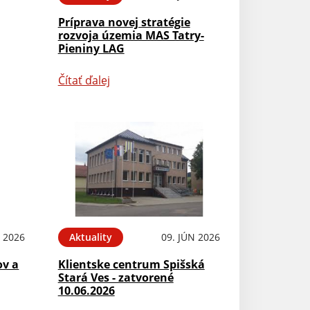
Príprava novej stratégie
rozvoja územia MAS Tatry-
Pieniny LAG
Čítať ďalej
N 2026
Aktuality
09. JÚN 2026
ov a
Klientske centrum Spišská
Stará Ves - zatvorené
10.06.2026