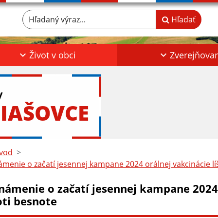
Hľadaný výraz...
Hľadať
Život v obci
Zverejňova
y
IAŠOVCE
vod
menie o začatí jesennej kampane 2024 orálnej vakcinácie lí
námenie o začatí jesennej kampane 2024 
oti besnote