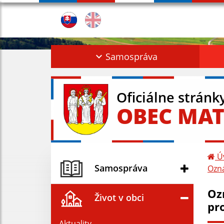
Samospráva
Oficiálne stránk
OBEC MAT
Ú
Samospráva
Ozná
Oz
Život v obci
pr
Aktuality