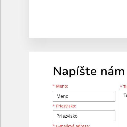
Napíšte nám
Meno
Priezvisko
E-mailová adresa
*
Meno:
*
Te
*
Priezvisko:
*
E-mailová adresa: