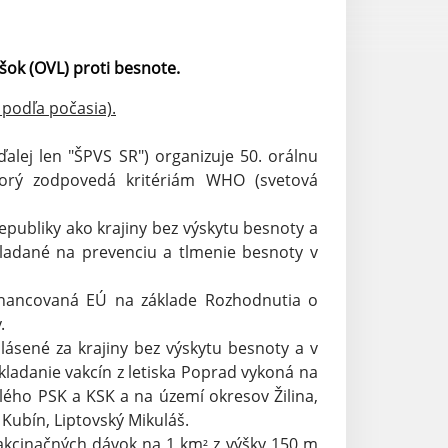
íšok (OVL) proti besnote.
podľa počasia).
alej len "ŠPVS SR") organizuje 50. orálnu
ktorý zodpovedá kritériám WHO (svetová
publiky ako krajiny bez výskytu besnoty a
kladané na prevenciu a tlmenie besnoty v
nancovaná EÚ na základe Rozhodnutia o
.
ásené za krajiny bez výskytu besnoty a v
kladanie vakcín z letiska Poprad vykoná na
lého PSK a KSK a na území okresov Žilina,
Kubín, Liptovský Mikuláš.
akcinačných dávok na 1 km
z výšky 150 m
²