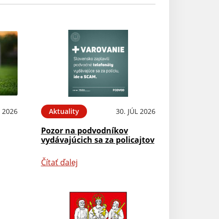
 2026
Aktuality
30. JÚL 2026
Pozor na podvodníkov
vydávajúcich sa za policajtov
Čítať ďalej