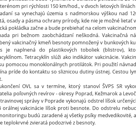
terénom pri rýchlosti 150 km/hod., v dvoch letových líniác
ladaní sa vynechajú územia s nadmorskou výškou nad 120
á, osady a pásma ochrany prírody, kde nie je možné lietať 
cká pokládka začne a bude prebiehať na celom vakcinačnom
nada pri bežnom zaobchádzaní neškodná. Vakcinačná ná
bený vakcinačný kmeň besnoty pomnožený v bunkových kultú
s je naplnená do plastikových toboliek (blistrov), 
acyklínom. Tetracyklín slúži ako indikátor vakcinácie. Vakc
su pomocou monoklonálnych protilátok. Pri použití návnady
ína príde do kontaktu so sliznicou dutiny ústnej. Cestou 
t.
končení OVL sa v termíne, ktorý stanoví ŠVPS SR vykoná
atelia poľovných revírov - okresy Poprad, Kežmarok a Levoč
travinovej správy v Poprade vykonajú odstrel líšok určený
 orálnej vakcinácie líšok proti besnote. Do odstrelu neb
onitoringu budú zaradené aj všetky psíky medvedikovité, 
ce teplokrvné zvieratá podozrivé z besnoty.