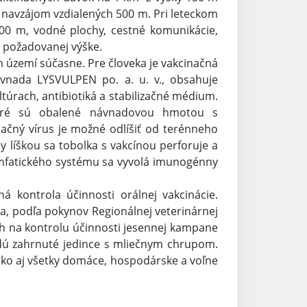
h navzájom vzdialených 500 m. Pri leteckom
0 m, vodné plochy, cestné komunikácie,
v požadovanej výške.
 území súčasne. Pre človeka je vakcinačná
vnada LYSVULPEN po. a. u. v., obsahuje
rach, antibiotiká a stabilizačné médium.
ktoré sú obalené návnadovou hmotou s
inačný vírus je možné odlíšiť od terénneho
 líškou sa tobolka s vakcínou perforuje a
lymfatického systému sa vyvolá imunogénny
 kontrola účinnosti orálnej vakcinácie.
a, podľa pokynov Regionálnej veterinárnej
ch na kontrolu účinnosti jesennej kampane
udú zahrnuté jedince s mliečnym chrupom.
ako aj všetky domáce, hospodárske a voľne