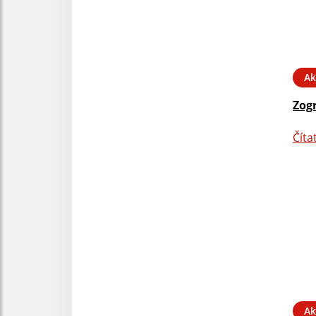
Ak
Zog
Číta
Ak