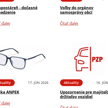
postáreň - dočasné
Voľby do orgánov
edzenie
samosprávy obcí
ť ďalej
Čítať ďalej
tuality
17. JÚN 2026
Aktuality
16. JÚ
ika ANPEK
Upozornenie pre majiteľ
držiteľov vozidiel
ť ďalej
Čítať ďalej