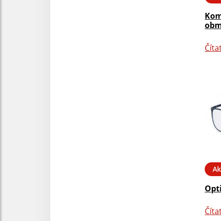
Kom
obm
Číta
Ak
Opt
Číta