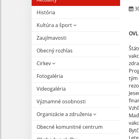
30
História
Kultúra a šport
OVL
Zaujímavosti
Štát
Obecný rozhlas
vak
Cirkev
zdra
Prog
Fotogaléria
tým 
rezo
Videogaléria
Jes
fina
Významné osobnosti
Vzhľ
Organizácie a združenia
Maďa
vak
Obecné komunitné centrum
Bytč
Lete