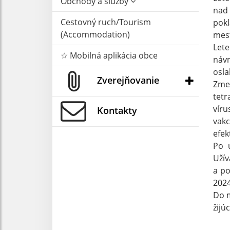
Obchody a služby
nad 
Cestovný ruch/Tourism
pok
(Accommodation)
mest
Lete
☆ Mobilná aplikácia obce
náv
osla
Zverejňovanie
Zme
tetr
víru
Kontakty
vakc
efek
Po u
Užív
a po
2024
Do m
žijú