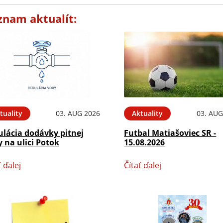
znam aktualít:
tuality
03. AUG 2026
Aktuality
03. AUG
ulácia dodávky pitnej
Futbal Matiašoviec SR -
 na ulici Potok
15.08.2026
ť ďalej
Čítať ďalej