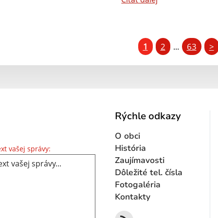
1
2
63
>
...
Rýchle odkazy
O obci
Text vašej správy...
História
xt vašej správy:
Zaujímavosti
Dôležité tel. čísla
Fotogaléria
Kontakty