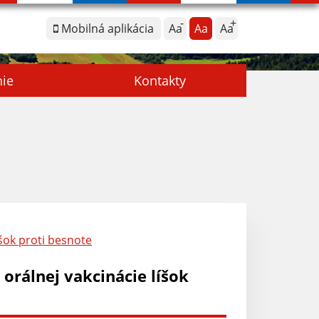
Mobilná aplikácia
Aa
Aa
Aa
nie
Kontakty
šok proti besnote
orálnej vakcinácie líšok