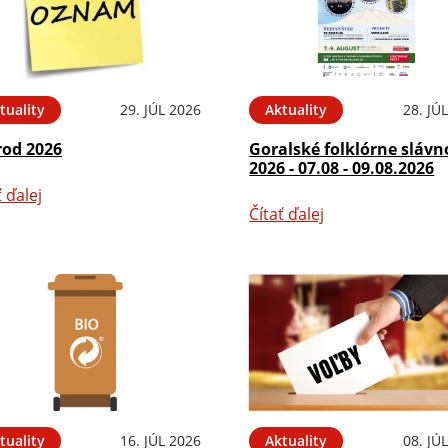
tuality
29. JÚL 2026
Aktuality
28. JÚ
rod 2026
Goralské folklórne slávn
2026 - 07.08 - 09.08.2026
ť ďalej
Čítať ďalej
tuality
16. JÚL 2026
Aktuality
08. JÚ