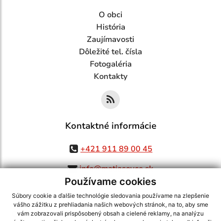
O obci
História
Zaujímavosti
Dôležité tel. čísla
Fotogaléria
Kontakty
Kontaktné informácie
+421 911 89 00 45
info@matiasovce.sk
Používame cookies
Súbory cookie a ďalšie technológie sledovania používame na zlepšenie
vášho zážitku z prehliadania našich webových stránok, na to, aby sme
využite možnosť získavania aktuálnych informácií s využitím RSS
,
vám zobrazovali prispôsobený obsah a cielené reklamy, na analýzu