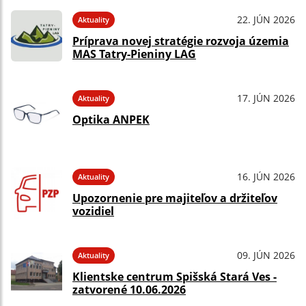
22. JÚN 2026
Aktuality
Príprava novej stratégie rozvoja územia
MAS Tatry-Pieniny LAG
17. JÚN 2026
Aktuality
Optika ANPEK
16. JÚN 2026
Aktuality
Upozornenie pre majiteľov a držiteľov
vozidiel
09. JÚN 2026
Aktuality
Klientske centrum Spišská Stará Ves -
zatvorené 10.06.2026