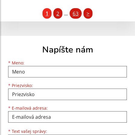
1
2
63
>
...
Napíšte nám
Meno
Priezvisko
E-mailová adresa
*
Meno:
*
Priezvisko:
*
E-mailová adresa:
Text vašej správy...
*
Text vašej správy: