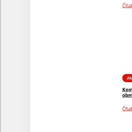
Číta
Ak
Kom
obm
Číta