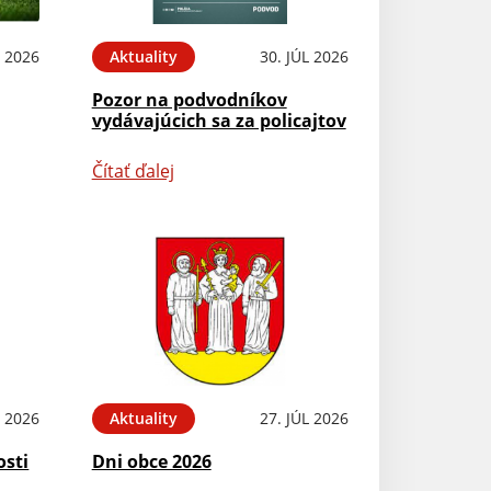
 2026
Aktuality
30. JÚL 2026
Pozor na podvodníkov
vydávajúcich sa za policajtov
Čítať ďalej
L 2026
Aktuality
27. JÚL 2026
osti
Dni obce 2026