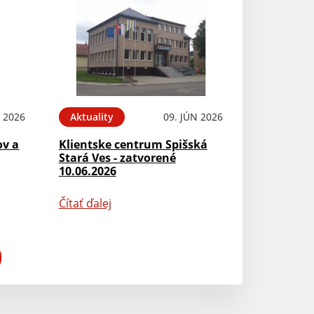
N 2026
Aktuality
09. JÚN 2026
ov a
Klientske centrum Spišská
Stará Ves - zatvorené
10.06.2026
Čítať ďalej