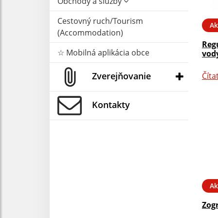
Obchody a služby
Cestovný ruch/Tourism
Ak
(Accommodation)
Reg
☆ Mobilná aplikácia obce
vody
Zverejňovanie
Číta
Kontakty
Ak
Zog