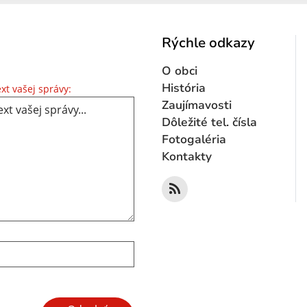
Rýchle odkazy
O obci
Text vašej správy...
História
xt vašej správy:
Zaujímavosti
Dôležité tel. čísla
Fotogaléria
Kontakty
Google reCaptcha Response