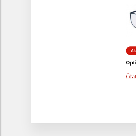
Ak
Opt
Číta