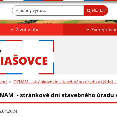
Hľadaný výraz...
Hľadať
Život v obci
Zverejňova
y
IAŠOVCE
vod
OZNAM - stránkové dni stavebného úradu v týždni - 1
NAM - stránkové dni stavebného úradu v t
.04.2024