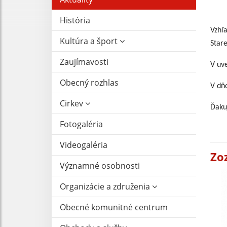
História
Vzhľ
Kultúra a šport
Stare
Zaujímavosti
V uv
Obecný rozhlas
V dň
Cirkev
Ďaku
Fotogaléria
Videogaléria
Zo
Významné osobnosti
Organizácie a združenia
Obecné komunitné centrum