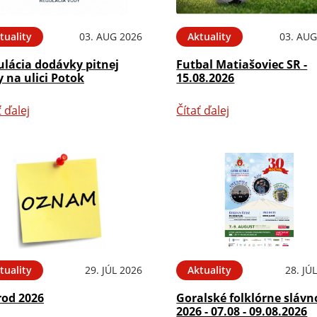
tuality
03. AUG 2026
Aktuality
03. AUG
ulácia dodávky pitnej
Futbal Matiašoviec SR -
 na ulici Potok
15.08.2026
ť ďalej
Čítať ďalej
tuality
29. JÚL 2026
Aktuality
28. JÚ
rod 2026
Goralské folklórne slávn
2026 - 07.08 - 09.08.2026