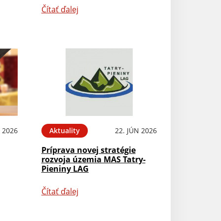
Čítať ďalej
L 2026
Aktuality
22. JÚN 2026
Príprava novej stratégie
rozvoja územia MAS Tatry-
Pieniny LAG
Čítať ďalej