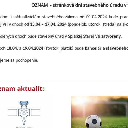
OZNAM - stránkové dni stavebného úradu v týž
adom k aktualizáciám stavebného zákona od 01.04.2024 bude praco
j Vsi v dňoch od
15.04 – 17.04. 2024
(pondelok, utorok, streda) na ško
edených dňoch bude stavebný úrad v Spišskej Starej Vsi
zatvorený.
och 1
8.04. a 19.04.2024
(štvrtok, piatok) bude
kancelária stavebnéh
jeme za pochopenie.
znam aktualít: