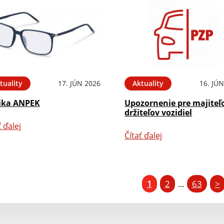
tuality
17. JÚN 2026
Aktuality
16. JÚ
ika ANPEK
Upozornenie pre majiteľ
držiteľov vozidiel
ť ďalej
Čítať ďalej
1
2
63
>
...