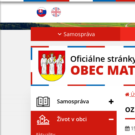
Samospráva
Oficiálne stránk
OBEC MAT
Ú
Samospráva
OZ
Život v obci
15
Aktuality