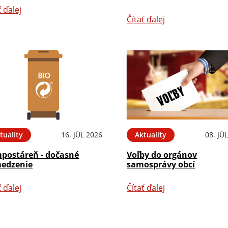
ť ďalej
Čítať ďalej
tuality
16. JÚL 2026
Aktuality
08. JÚ
postáreň - dočasné
Voľby do orgánov
edzenie
samosprávy obcí
ť ďalej
Čítať ďalej