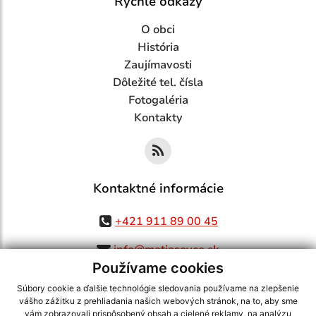
Rýchle odkazy
O obci
História
Zaujímavosti
Dôležité tel. čísla
Fotogaléria
Kontakty
Kontaktné informácie
+421 911 89 00 45
info@matiasovce.sk
Používame cookies
Súbory cookie a ďalšie technológie sledovania používame na zlepšenie
vášho zážitku z prehliadania našich webových stránok, na to, aby sme
využite možnosť získavania aktuálnych informácií s využitím RSS
,
vám zobrazovali prispôsobený obsah a cielené reklamy, na analýzu