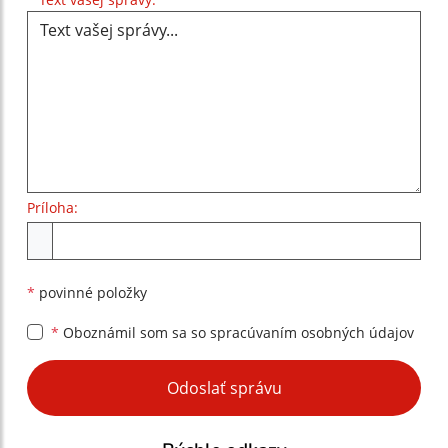
Príloha:
Príloha
*
povinné položky
*
Oboznámil som sa so
spracúvaním osobných údajov
Google reCaptcha Response
Odoslať správu