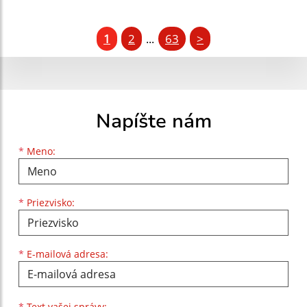
1
2
63
>
...
Napíšte nám
Meno
Priezvisko
E-mailová adresa
*
Meno:
*
Priezvisko:
*
E-mailová adresa:
Text vašej správy...
*
Text vašej správy: