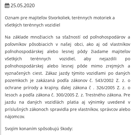
25.05.2020
Oznam pre majiteľov štvorkoliek, terénnych motoriek a
všetkých terénnych vozidiel
Na základe množiacich sa sťažností od poľnohospodárov a
poľovníkov pôsobiacich v našej obci, ako aj od vlastníkov
poľnohospodárskej alebo lesnej pôdy žiadame majiteľov
všetkých terénnych vozidiel, aby nejazdili po
poľnohospodárskej alebo lesnej pôde mimo zrejmých a
vyznačených ciest. Zákaz jazdy týmito vozidlami po daných
pozemkoch je zakázaná podľa zákonov č. 543/2002 Z. z. o
ochrane prírody a krajiny, ďalej zákona č . 326/2005 Z. z. o
lesoch a podľa zákona č. 300/2005 Z. z. Trestného zákona. Pre
jazdu na daných vozidlách platia aj výnimky uvedené v
príslušných zákonoch spravidla pre vlastníkov, správcov alebo
nájomcov.
Svojím konaním spôsobujú škody: