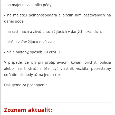
- na majetku vlastníka pôdy,
- na majetku poľnohospodára a plodín ním pestovaných na
danej pôde,
- na rastlinách a živočíchoch žijúcich v daných lokalitách,
- plašia voľne žijúcu divú zver,
- ničia biotopy, spôsobujú eróziu.
V prípade, že ich pri protiprávnom konaní prichytí polícia
alebo lesná stráž, môže byť vlastník vozidla potrestatný
odňatím slobody až na jeden rok.
Ďakujeme za pochopenie.
Zoznam aktualít: