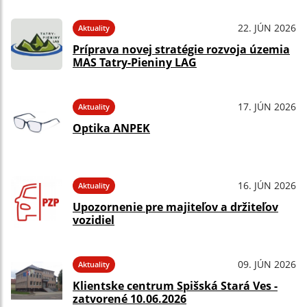
22. JÚN 2026
Aktuality
Príprava novej stratégie rozvoja územia
MAS Tatry-Pieniny LAG
17. JÚN 2026
Aktuality
Optika ANPEK
16. JÚN 2026
Aktuality
Upozornenie pre majiteľov a držiteľov
vozidiel
09. JÚN 2026
Aktuality
Klientske centrum Spišská Stará Ves -
zatvorené 10.06.2026