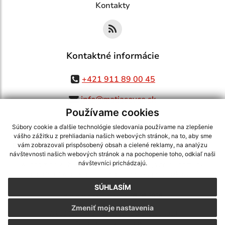
Kontakty
Kontaktné informácie
+421 911 89 00 45
info@matiasovce.sk
Používame cookies
Súbory cookie a ďalšie technológie sledovania používame na zlepšenie
vášho zážitku z prehliadania našich webových stránok, na to, aby sme
využite možnosť získavania aktuálnych informácií s využitím RSS
,
vám zobrazovali prispôsobený obsah a cielené reklamy, na analýzu
CMS systém (redakčný) systém ECHELON 2,
Mapa stránok
,
web portál
,
návštevnosti našich webových stránok a na pochopenie toho, odkiaľ naši
návštevníci prichádzajú.
webhosting
,
webex.digital, s.r.o.
,
domény
,
registrácia domény
,
spoločnosť webex.digital, s.r.o.
,
technický prevádzkovateľ
SÚHLASÍM
Posledná aktualizácia:
05.08.2026
Zmeniť moje nastavenia
Vytlačiť stránku
|
Vyhlásenie o prístupnosti
Autorské práva
|
Cookies