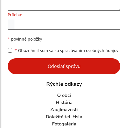
Príloha:
Príloha
*
povinné položky
*
Oboznámil som sa so
spracúvaním osobných údajov
Google reCaptcha Response
Odoslať správu
Rýchle odkazy
O obci
História
Zaujímavosti
Dôležité tel. čísla
Fotogaléria