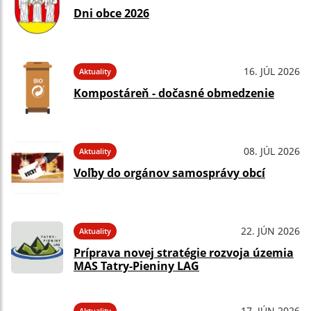
Dni obce 2026
16. JÚL 2026
Aktuality
Kompostáreň - dočasné obmedzenie
08. JÚL 2026
Aktuality
Voľby do orgánov samosprávy obcí
22. JÚN 2026
Aktuality
Príprava novej stratégie rozvoja územia
MAS Tatry-Pieniny LAG
17. JÚN 2026
Aktuality