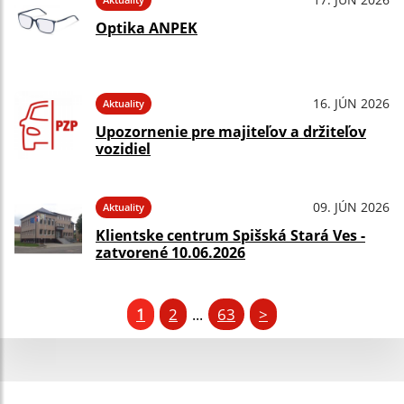
Optika ANPEK
16. JÚN 2026
Aktuality
Upozornenie pre majiteľov a držiteľov
vozidiel
09. JÚN 2026
Aktuality
Klientske centrum Spišská Stará Ves -
zatvorené 10.06.2026
1
2
63
>
...