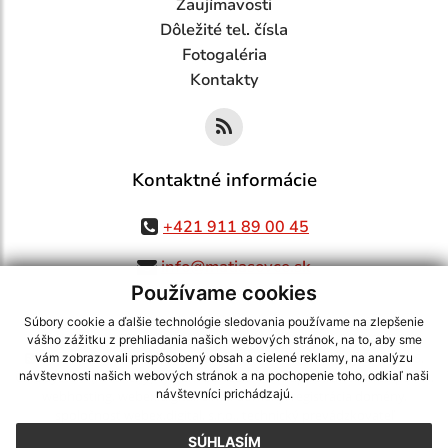
Zaujímavosti
Dôležité tel. čísla
Fotogaléria
Kontakty
Kontaktné informácie
+421 911 89 00 45
info@matiasovce.sk
Používame cookies
Súbory cookie a ďalšie technológie sledovania používame na zlepšenie
vášho zážitku z prehliadania našich webových stránok, na to, aby sme
využite možnosť získavania aktuálnych informácií s využitím RSS
,
vám zobrazovali prispôsobený obsah a cielené reklamy, na analýzu
CMS systém (redakčný) systém ECHELON 2,
Mapa stránok
,
web portál
,
návštevnosti našich webových stránok a na pochopenie toho, odkiaľ naši
návštevníci prichádzajú.
webhosting
,
webex.digital, s.r.o.
,
domény
,
registrácia domény
,
spoločnosť webex.digital, s.r.o.
,
technický prevádzkovateľ
SÚHLASÍM