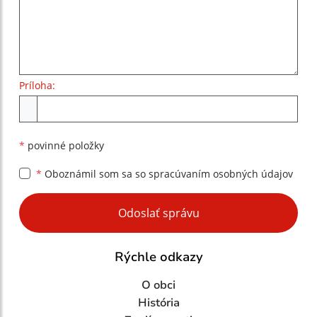
Príloha:
Príloha
*
povinné položky
*
Oboznámil som sa so
spracúvaním osobných údajov
Google reCaptcha Response
Odoslať správu
Rýchle odkazy
O obci
História