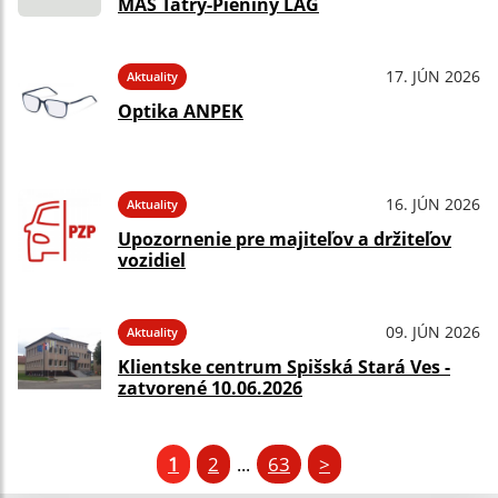
MAS Tatry-Pieniny LAG
17. JÚN 2026
Aktuality
Optika ANPEK
16. JÚN 2026
Aktuality
Upozornenie pre majiteľov a držiteľov
vozidiel
09. JÚN 2026
Aktuality
Klientske centrum Spišská Stará Ves -
zatvorené 10.06.2026
1
2
63
>
...