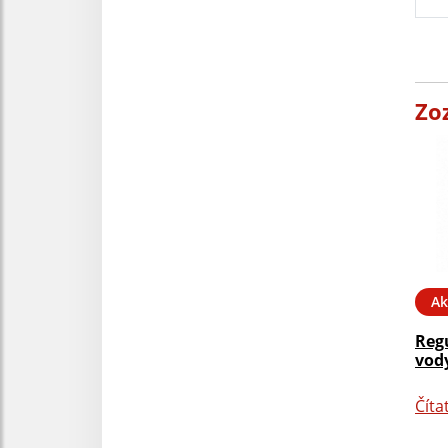
Zo
Ak
Reg
vody
Číta