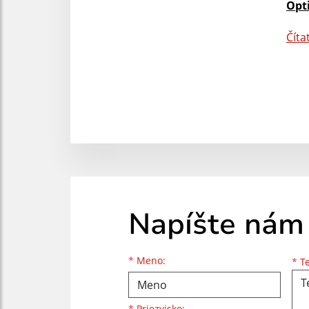
Opt
Číta
Napíšte nám
Meno
Priezvisko
E-mailová adresa
*
Meno:
*
Te
*
Priezvisko: