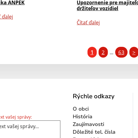
ika ANPEK
Upozornenie pre majiteľ
držiteľov vozidiel
ť ďalej
Čítať ďalej
1
2
63
>
...
Rýchle odkazy
O obci
Text vašej správy...
História
xt vašej správy:
Zaujímavosti
Dôležité tel. čísla