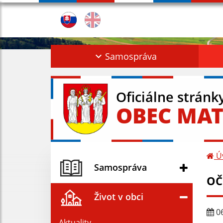
Samospráva
Oficiálne stránk
OBEC MAT
Ú
Samospráva
OČ
Život v obci
06
Aktuality