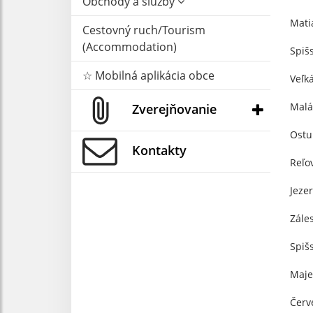
Obchody a služby
Mati
Cestovný ruch/Tourism
(Accommodation)
Spiš
☆ Mobilná aplikácia obce
Veľk
Malá
Zverejňovanie
Ostu
Kontakty
Reľo
Jeze
Zále
Spiš
Maje
Červ