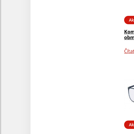
Ak
Kom
obm
Číta
Ak