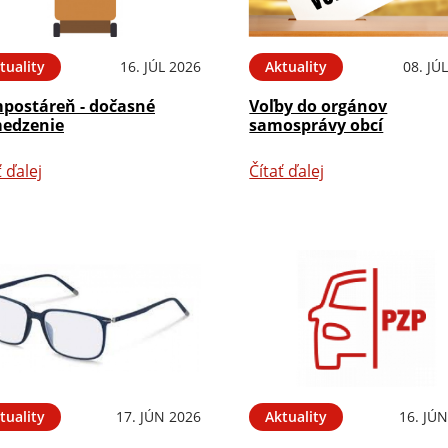
tuality
16. JÚL 2026
Aktuality
08. JÚ
postáreň - dočasné
Voľby do orgánov
edzenie
samosprávy obcí
ť ďalej
Čítať ďalej
tuality
17. JÚN 2026
Aktuality
16. JÚ