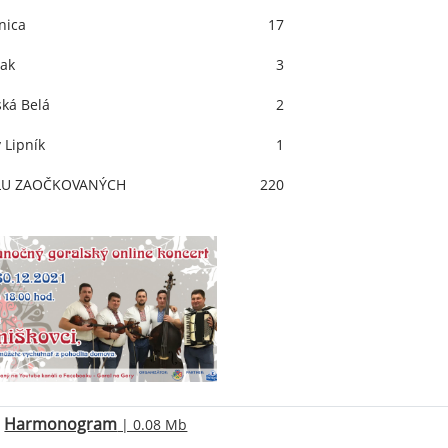
nica
17
ak
3
ská Belá
2
 Lipník
1
LU ZAOČKOVANÝCH
220
Harmonogram
| 0.08 Mb