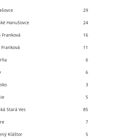
ašovce
29
ské Hanušovce
24
á Franková
16
 Franková
11
rňa
6
v
6
rsko
3
sie
5
ská Stará Ves
85
re
7
ený Kláštor
5