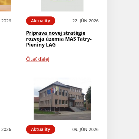
L 2026
Aktuality
22. JÚN 2026
Príprava novej stratégie
rozvoja územia MAS Tatry-
Pieniny LAG
Čítať ďalej
N 2026
Aktuality
09. JÚN 2026