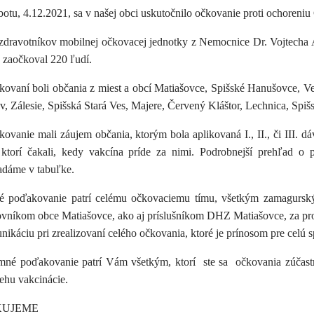
botu, 4.12.2021, sa v našej obci uskutočnilo očkovanie proti ochore
zdravotníkov mobilnej očkovacej jednotky z Nemocnice Dr. Vojtecha
 zaočkoval 220 ľudí.
kovaní boli občania z miest a obcí Matiašovce, Spišské Hanušovce, V
, Zálesie, Spišská Stará Ves, Majere, Červený Kláštor, Lechnica, Spi
ovanie mali záujem občania, ktorým bola aplikovaná I., II., či III. dá
, ktorí čakali, kedy vakcína príde za nimi. Podrobnejší prehľad o
ladáme v tabuľke.
é poďakovanie patrí celému očkovaciemu tímu, všetkým zamagurs
ovníkom obce Matiašovce, ako aj príslušníkom DHZ Matiašovce, za pro
ikáciu pri zrealizovaní celého očkovania, ktoré je prínosom pre celú 
mné poďakovanie patrí Vám všetkým, ktorí ste sa očkovania zúčastnil
ehu vakcinácie.
UJEME