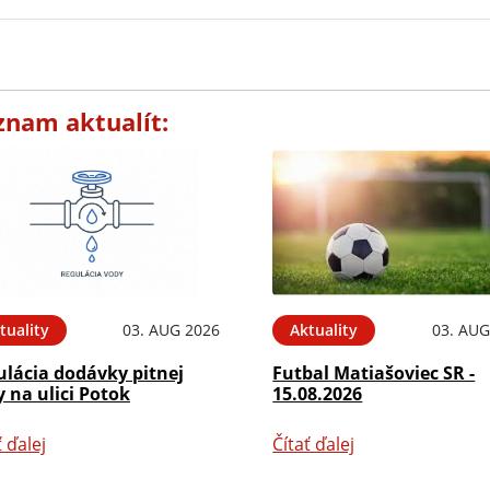
znam aktualít:
tuality
03. AUG 2026
Aktuality
03. AUG
ulácia dodávky pitnej
Futbal Matiašoviec SR -
 na ulici Potok
15.08.2026
ť ďalej
Čítať ďalej