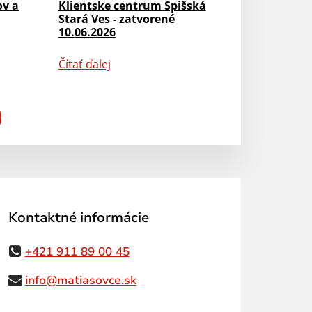
ov a
Klientske centrum Spišská
Stará Ves - zatvorené
10.06.2026
Čítať ďalej
Kontaktné informácie
+421 911 89 00 45
info@matiasovce.sk