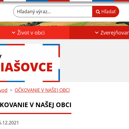
Hľadaný výraz...
Hľadať
Život v obci
Zverejňova
y
IAŠOVCE
vod
OČKOVANIE V NAŠEJ OBCI
KOVANIE V NAŠEJ OBCI
.12.2021