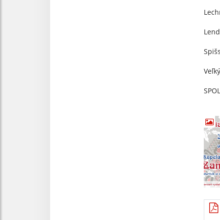
Lech
Lend
Spiš
Veľký
SPO