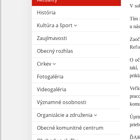
V so
História
Tím 
Kultúra a šport
u nás
Zaujímavosti
Zaoč
Reľov
Obecný rozhlas
O očk
Cirkev
takí
prik
Fotogaléria
Veľk
Videogaléria
prac
Významné osobnosti
komun
Organizácie a združenia
Úpri
prieb
Obecné komunitné centrum
ĎAK