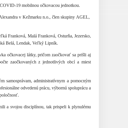
niu COVID-19 mobilnou očkovacou jednotkou.
 Alexandra v Kežmarku n.o., člen skupiny AGEL,
eľká Franková, Malá Franková, Osturňa, Jezersko,
šská Belá, Lendak, Veľký Lipník.
vka očkovacej látky, pričom zaočkovať sa prišli aj
 počte zaočkovaných z jednotlivých obcí a miest
kým samosprávam, administratívnym a pomocným
fesionálne odvedenú prácu, výbornú spoluprácu a
spoločnosť.
i a svojou disciplínou, tak prispeli k plynulému