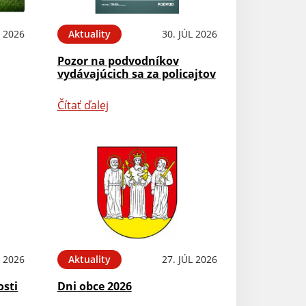
 2026
Aktuality
30. JÚL 2026
Pozor na podvodníkov
vydávajúcich sa za policajtov
Čítať ďalej
L 2026
Aktuality
27. JÚL 2026
osti
Dni obce 2026