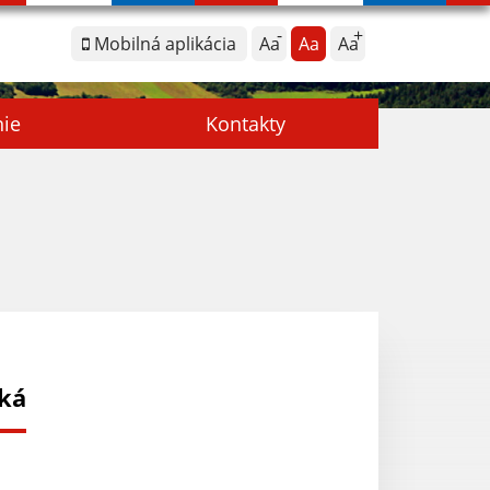
Mobilná aplikácia
Aa
Aa
Aa
nie
Kontakty
ská