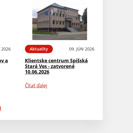
N 2026
Aktuality
09. JÚN 2026
ov a
Klientske centrum Spišská
Stará Ves - zatvorené
10.06.2026
Čítať ďalej