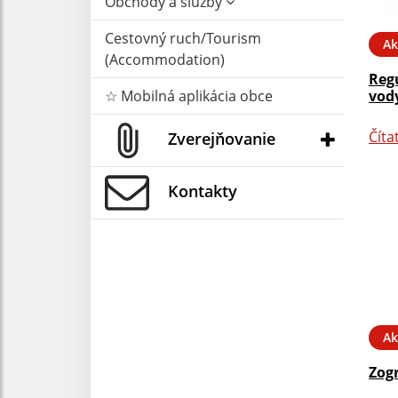
Obchody a služby
Cestovný ruch/Tourism
Ak
(Accommodation)
Reg
vody
☆ Mobilná aplikácia obce
Číta
Zverejňovanie
Kontakty
Ak
Zog