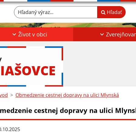
Hľadaný výraz...
Hľadať
Život v obci
Zverejňova
y
IAŠOVCE
vod
Obmedzenie cestnej dopravy na ulici Mlynská
medzenie cestnej dopravy na ulici Mlyn
.10.2025