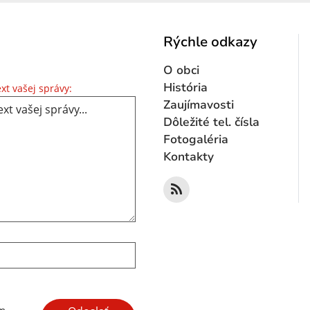
Rýchle odkazy
O obci
Text vašej správy...
História
xt vašej správy:
Zaujímavosti
Dôležité tel. čísla
Fotogaléria
Kontakty
Google reCaptcha Response