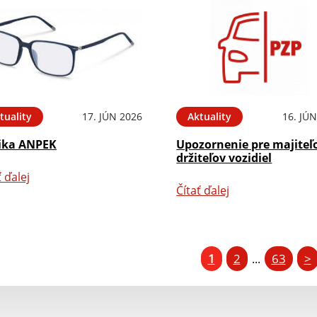
tuality
17. JÚN 2026
Aktuality
16. JÚ
ika ANPEK
Upozornenie pre majiteľ
držiteľov vozidiel
ť ďalej
Čítať ďalej
1
2
63
>
...