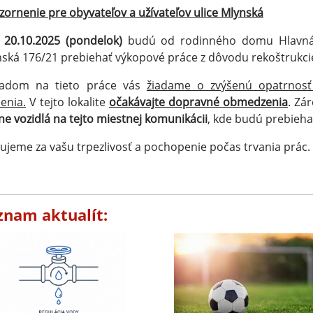
ornenie pre obyvateľov a užívateľov ulice Mlynská
 20.10.2025 (pondelok)
budú od rodinného domu Hlavná 
ská 176/21 prebiehať výkopové práce z dôvodu rekoštrukc
ľadom na tieto práce vás
žiadame o zvýšenú opatrnos
enia.
V tejto lokalite
očakávajte dopravné obmedzenia
. Zá
ne vozidlá na tejto miestnej komunikácii
, kde budú prebieha
jeme za vašu trpezlivosť a pochopenie počas trvania prác.
znam aktualít: