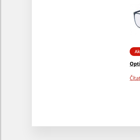
Ak
Opt
Číta