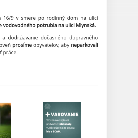
16/9 v smere po rodinný dom na ulici
ie
vodovodného potrubia na ulici Mlynská.
ť a dodržiavanie dočasného dopravného
roveň
prosíme
obyvateľov, aby
neparkovali
ť práce.