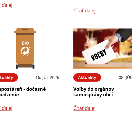
ť ďalej
Čítať ďalej
tuality
16. JÚL 2026
Aktuality
08. JÚ
postáreň - dočasné
Voľby do orgánov
edzenie
samosprávy obcí
ť ďalej
Čítať ďalej