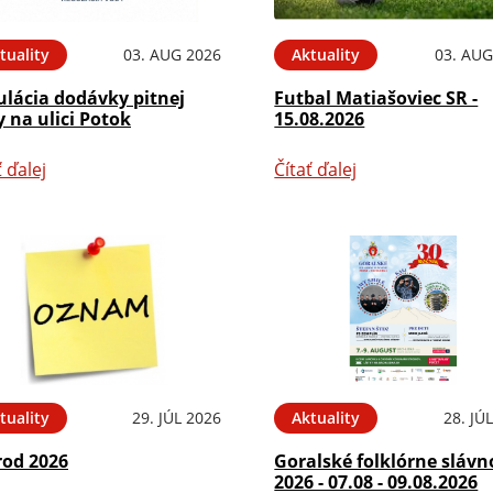
tuality
03. AUG 2026
Aktuality
03. AUG
ulácia dodávky pitnej
Futbal Matiašoviec SR -
 na ulici Potok
15.08.2026
ť ďalej
Čítať ďalej
tuality
29. JÚL 2026
Aktuality
28. JÚ
rod 2026
Goralské folklórne slávn
2026 - 07.08 - 09.08.2026