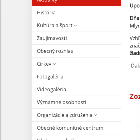
Upoz
História
Dňa
Kultúra a šport
Mlyn
Zaujímavosti
Vzh
znač
Obecný rozhlas
žiad
Cirkev
Ďaku
Fotogaléria
Videogaléria
Zo
Významné osobnosti
Organizácie a združenia
Obecné komunitné centrum