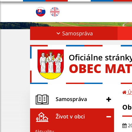
Samospráva
Oficiálne stránk
OBEC MAT
Ú
Samospráva
Ob
Život v obci
20
Aktuality