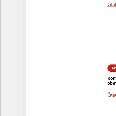
Číta
Ak
Kom
obm
Číta