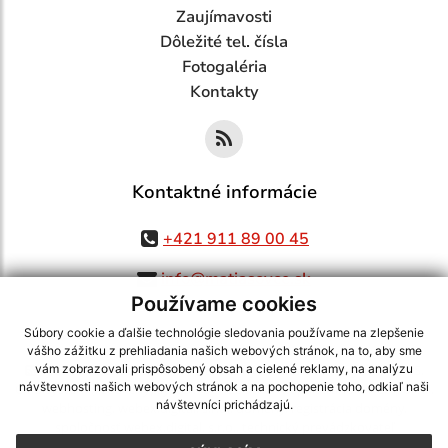
Zaujímavosti
Dôležité tel. čísla
Fotogaléria
Kontakty
Kontaktné informácie
+421 911 89 00 45
info@matiasovce.sk
Používame cookies
Súbory cookie a ďalšie technológie sledovania používame na zlepšenie
vášho zážitku z prehliadania našich webových stránok, na to, aby sme
využite možnosť získavania aktuálnych informácií s využitím RSS
,
vám zobrazovali prispôsobený obsah a cielené reklamy, na analýzu
návštevnosti našich webových stránok a na pochopenie toho, odkiaľ naši
CMS systém (redakčný) systém ECHELON 2,
Mapa stránok
,
web portál
,
návštevníci prichádzajú.
webhosting
,
webex.digital, s.r.o.
,
domény
,
registrácia domény
,
spoločnosť webex.digital, s.r.o.
,
technický prevádzkovateľ