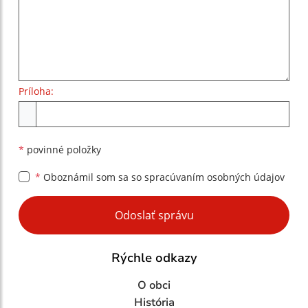
Príloha:
Príloha
*
povinné položky
*
Oboznámil som sa so
spracúvaním osobných údajov
Google reCaptcha Response
Odoslať správu
Rýchle odkazy
O obci
História