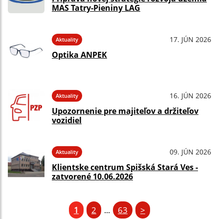
MAS Tatry-Pieniny LAG
17. JÚN 2026
Aktuality
Optika ANPEK
16. JÚN 2026
Aktuality
Upozornenie pre majiteľov a držiteľov
vozidiel
09. JÚN 2026
Aktuality
Klientske centrum Spišská Stará Ves -
zatvorené 10.06.2026
1
2
63
>
...