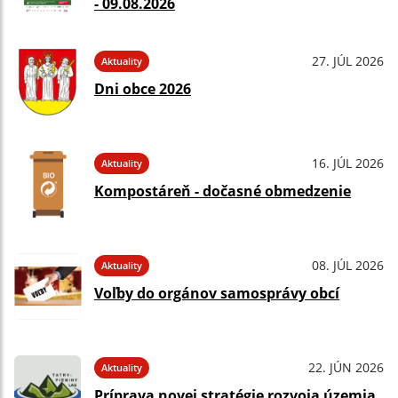
- 09.08.2026
27. JÚL 2026
Aktuality
Dni obce 2026
16. JÚL 2026
Aktuality
Kompostáreň - dočasné obmedzenie
08. JÚL 2026
Aktuality
Voľby do orgánov samosprávy obcí
22. JÚN 2026
Aktuality
Príprava novej stratégie rozvoja územia