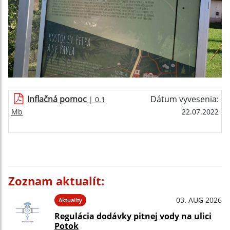
Inflačná pomoc
Dátum vyvesenia:
| 0.1
Mb
22.07.2022
Zoznam aktualít:
03. AUG 2026
Aktuality
Regulácia dodávky pitnej vody na ulici
Potok