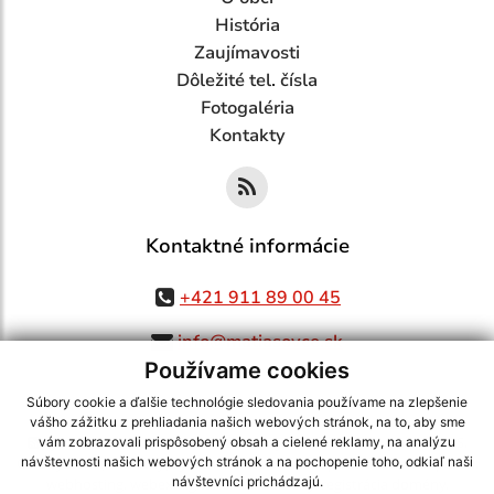
História
Zaujímavosti
Dôležité tel. čísla
Fotogaléria
Kontakty
Kontaktné informácie
+421 911 89 00 45
info@matiasovce.sk
Používame cookies
Súbory cookie a ďalšie technológie sledovania používame na zlepšenie
vášho zážitku z prehliadania našich webových stránok, na to, aby sme
využite možnosť získavania aktuálnych informácií s využitím RSS
,
vám zobrazovali prispôsobený obsah a cielené reklamy, na analýzu
CMS systém (redakčný) systém ECHELON 2,
Mapa stránok
,
web portál
,
návštevnosti našich webových stránok a na pochopenie toho, odkiaľ naši
návštevníci prichádzajú.
webhosting
,
webex.digital, s.r.o.
,
domény
,
registrácia domény
,