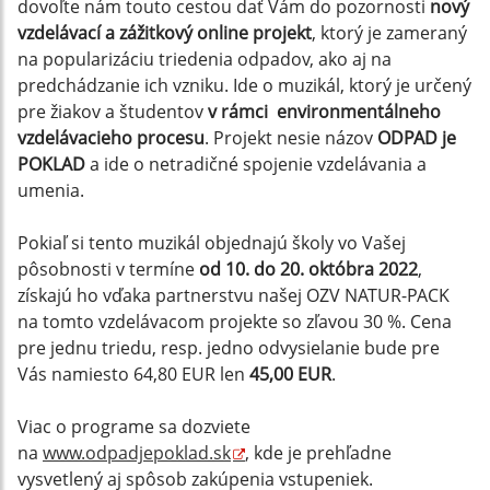
dovoľte nám touto cestou dať Vám do pozornosti
nový
vzdelávací a zážitkový online projekt
, ktorý je zameraný
na popularizáciu triedenia odpadov, ako aj na
predchádzanie ich vzniku. Ide o muzikál, ktorý je určený
pre žiakov a študentov
v rámci environmentálneho
vzdelávacieho procesu
. Projekt nesie názov
ODPAD je
POKLAD
a ide o netradičné spojenie vzdelávania a
umenia.
Pokiaľ si tento muzikál objednajú školy vo Vašej
pôsobnosti v termíne
od 10. do 20. októbra 2022
,
získajú ho vďaka partnerstvu našej OZV NATUR-PACK
na tomto vzdelávacom projekte so zľavou 30 %. Cena
pre jednu triedu, resp. jedno odvysielanie bude pre
Vás namiesto 64,80 EUR len
45,00 EUR
.
Viac o programe sa dozviete
na
www.odpadjepoklad.sk
, kde je prehľadne
vysvetlený aj spôsob zakúpenia vstupeniek.