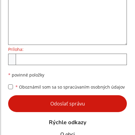
Príloha:
Príloha
*
povinné položky
*
Oboznámil som sa so
spracúvaním osobných údajov
Google reCaptcha Response
Odoslať správu
Rýchle odkazy
O obci