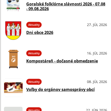
Goralské folklórne slávnosti 2026 - 07.08
- 09.08.2026
27. JÚL 2026
Aktuality
Dni obce 2026
16. JÚL 2026
Aktuality
Kompostáreň - dočasné obmedzenie
08. JÚL 2026
Aktuality
Voľby do orgánov samosprávy obcí
22. JÚN 2026
Aktuality