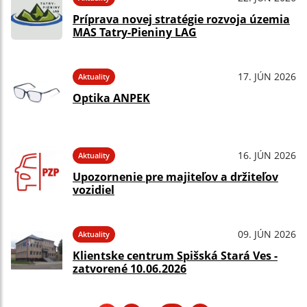
Príprava novej stratégie rozvoja územia
MAS Tatry-Pieniny LAG
17. JÚN 2026
Aktuality
Optika ANPEK
16. JÚN 2026
Aktuality
Upozornenie pre majiteľov a držiteľov
vozidiel
09. JÚN 2026
Aktuality
Klientske centrum Spišská Stará Ves -
zatvorené 10.06.2026