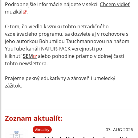
Podrobnejšie informácie nájdete v sekcii
Chcem vidieť
muzikál
.
O tom, čo viedlo k vzniku tohto netradičného
vzdelávacieho programu, sa dozviete aj v rozhovore s
jeho autorkou Bohumilou Tauchmannovou na našom
YouTube kanáli NATUR-PACK verejnosti po
kliknutí
SEM
alebo pohodlne priamo v dolnej časti
tohto newslettera.
Prajeme pekný edukatívny a zároveň i umelecký
zážitok.
Zoznam aktualít:
03. AUG 2026
Aktuality