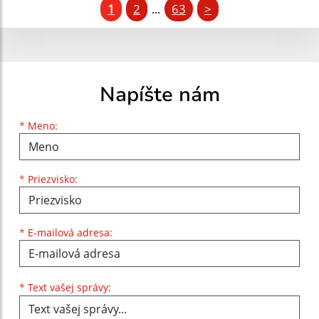
1
2
63
>
...
Napíšte nám
Meno
Priezvisko
E-mailová adresa
*
Meno:
*
Priezvisko:
*
E-mailová adresa:
Text vašej správy...
*
Text vašej správy: