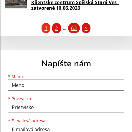
Klientske centrum Spišská Stará Ves -
zatvorené 10.06.2026
1
2
63
>
...
Napíšte nám
Meno
Priezvisko
E-mailová adresa
*
Meno:
*
Priezvisko:
*
E-mailová adresa: