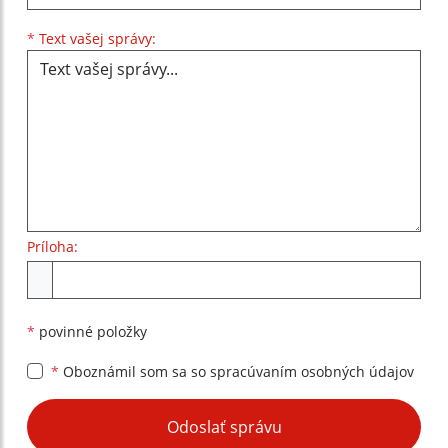
Text vašej správy...
*
Text vašej správy:
Príloha:
Príloha
*
povinné položky
*
Oboznámil som sa so
spracúvaním osobných údajov
Google reCaptcha Response
Odoslať správu