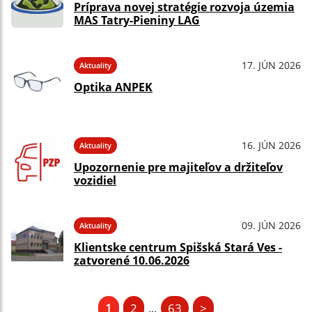
Príprava novej stratégie rozvoja územia
MAS Tatry-Pieniny LAG
17. JÚN 2026
Aktuality
Optika ANPEK
16. JÚN 2026
Aktuality
Upozornenie pre majiteľov a držiteľov
vozidiel
09. JÚN 2026
Aktuality
Klientske centrum Spišská Stará Ves -
zatvorené 10.06.2026
1
2
63
>
...