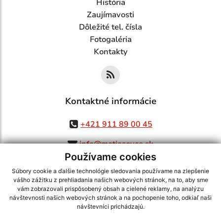
História
Zaujímavosti
Dôležité tel. čísla
Fotogaléria
Kontakty
Kontaktné informácie
+421 911 89 00 45
info@matiasovce.sk
Používame cookies
Súbory cookie a ďalšie technológie sledovania používame na zlepšenie
vášho zážitku z prehliadania našich webových stránok, na to, aby sme
využite možnosť získavania aktuálnych informácií s využitím RSS
,
vám zobrazovali prispôsobený obsah a cielené reklamy, na analýzu
CMS systém (redakčný) systém ECHELON 2,
Mapa stránok
,
web portál
,
návštevnosti našich webových stránok a na pochopenie toho, odkiaľ naši
návštevníci prichádzajú.
webhosting
,
webex.digital, s.r.o.
,
domény
,
registrácia domény
,
spoločnosť webex.digital, s.r.o.
,
technický prevádzkovateľ