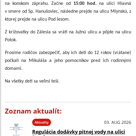
na konskom záprahu. Začne od
15:00 hod.
na ulici Hlavná
v smere od Sp. Hanušoviec, následne prejde na ulicu Mlynskú, z
ktorej prejde na ulicu Pod lesom.
Z križovatky do Zálesia sa vráti na Južnú ulicu a pôjde na ulicu
Potok.
Prosíme rodičov zabezpečiť, aby ich deti do 12 rokov (vrátane)
počkali na Mikuláša a jeho pomocníkov pred ich rodinnými
domami.
Na všetky deti sa veľmi teší.
Zoznam aktualít:
03. AUG 2026
Aktuality
Regulácia dodávky pitnej vody na ulici