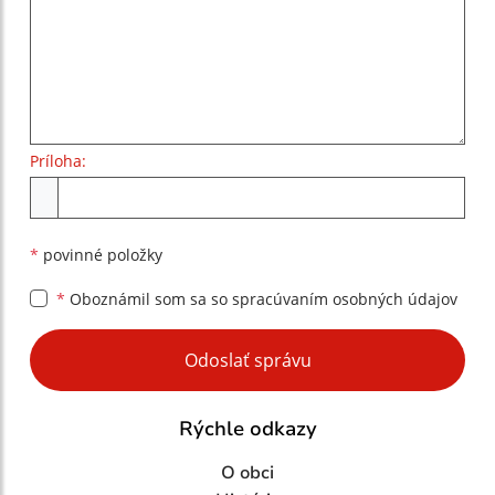
Príloha:
Príloha
*
povinné položky
*
Oboznámil som sa so
spracúvaním osobných údajov
Google reCaptcha Response
Odoslať správu
Rýchle odkazy
O obci