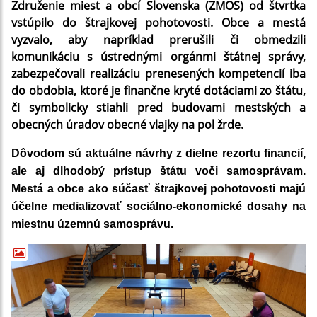
Združenie miest a obcí Slovenska (ZMOS) od štvrtka
vstúpilo do štrajkovej pohotovosti. Obce a mestá
vyzvalo, aby napríklad prerušili či obmedzili
komunikáciu s ústrednými orgánmi štátnej správy,
zabezpečovali realizáciu prenesených kompetencií iba
do obdobia, ktoré je finančne kryté dotáciami zo štátu,
či symbolicky stiahli pred budovami mestských a
obecných úradov obecné vlajky na pol žrde.
Dôvodom sú aktuálne návrhy z dielne rezortu financií,
ale aj dlhodobý prístup štátu voči samosprávam.
Mestá a obce ako súčasť štrajkovej pohotovosti majú
účelne medializovať sociálno-ekonomické dosahy na
miestnu územnú samosprávu.