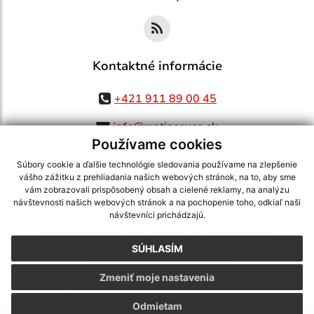
Kontaktné informácie
+421 911 89 00 45
info@matiasovce.sk
Používame cookies
Súbory cookie a ďalšie technológie sledovania používame na zlepšenie
vášho zážitku z prehliadania našich webových stránok, na to, aby sme
využite možnosť získavania aktuálnych informácií s využitím RSS
,
vám zobrazovali prispôsobený obsah a cielené reklamy, na analýzu
návštevnosti našich webových stránok a na pochopenie toho, odkiaľ naši
CMS systém (redakčný) systém ECHELON 2,
Mapa stránok
,
web portál
,
návštevníci prichádzajú.
webhosting
,
webex.digital, s.r.o.
,
domény
,
registrácia domény
,
spoločnosť webex.digital, s.r.o.
,
technický prevádzkovateľ
SÚHLASÍM
Posledná aktualizácia:
05.08.2026
Zmeniť moje nastavenia
Vytlačiť stránku
|
Vyhlásenie o prístupnosti
Autorské práva
|
Cookies
Odmietam