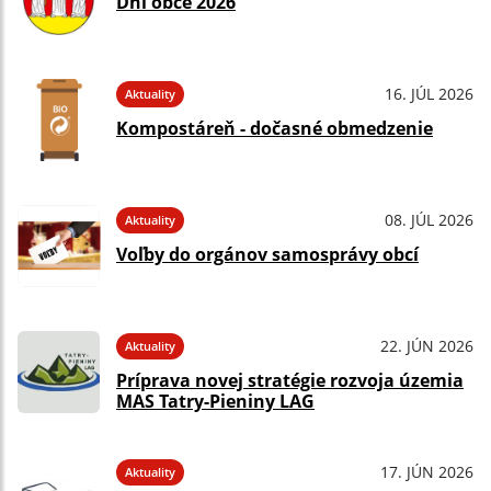
Dni obce 2026
16. JÚL 2026
Aktuality
Kompostáreň - dočasné obmedzenie
08. JÚL 2026
Aktuality
Voľby do orgánov samosprávy obcí
22. JÚN 2026
Aktuality
Príprava novej stratégie rozvoja územia
MAS Tatry-Pieniny LAG
17. JÚN 2026
Aktuality