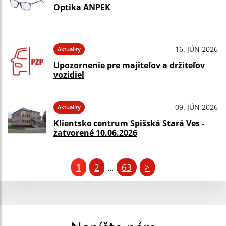
Optika ANPEK
16. JÚN 2026
Aktuality
Upozornenie pre majiteľov a držiteľov
vozidiel
09. JÚN 2026
Aktuality
Klientske centrum Spišská Stará Ves -
zatvorené 10.06.2026
1
2
63
>
...