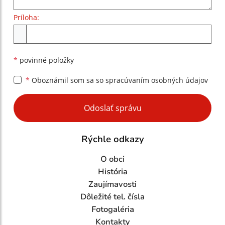
Príloha:
Príloha
*
povinné položky
*
Oboznámil som sa so
spracúvaním osobných údajov
Google reCaptcha Response
Odoslať správu
Rýchle odkazy
O obci
História
Zaujímavosti
Dôležité tel. čísla
Fotogaléria
Kontakty