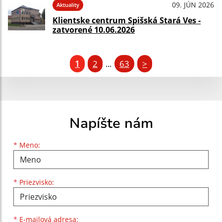
09. JÚN 2026
Aktuality
Klientske centrum Spišská Stará Ves -
zatvorené 10.06.2026
1
2
63
>
...
Napíšte nám
Meno
Priezvisko
E-mailová adresa
*
Meno:
*
Priezvisko:
*
E-mailová adresa: