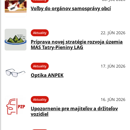
Voľby do orgánov samosprávy obcí
22. JÚN 2026
Aktuality
Príprava novej stratégie rozvoja územia
MAS Tatry-Pieniny LAG
17. JÚN 2026
Aktuality
Optika ANPEK
16. JÚN 2026
Aktuality
Upozornenie pre majiteľov a držiteľov
vozidiel