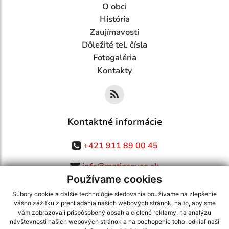
O obci
História
Zaujímavosti
Dôležité tel. čísla
Fotogaléria
Kontakty
Kontaktné informácie
+421 911 89 00 45
info@matiasovce.sk
Používame cookies
Súbory cookie a ďalšie technológie sledovania používame na zlepšenie
vášho zážitku z prehliadania našich webových stránok, na to, aby sme
využite možnosť získavania aktuálnych informácií s využitím RSS
,
vám zobrazovali prispôsobený obsah a cielené reklamy, na analýzu
CMS systém (redakčný) systém ECHELON 2,
Mapa stránok
,
web portál
,
návštevnosti našich webových stránok a na pochopenie toho, odkiaľ naši