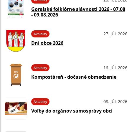
Goralské folklórne slávnosti 2026 - 07.08
- 09.08.2026
27. JÚL 2026
Aktuality
Dni obce 2026
16. JÚL 2026
Aktuality
Kompostáreň - dočasné obmedzenie
08. JÚL 2026
Aktuality
Voľby do orgánov samosprávy obcí