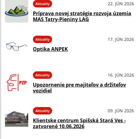
22. JÚN 2026
Aktuality
Príprava novej stratégie rozvoja územia
MAS Tatry-Pieniny LAG
17. JÚN 2026
Aktuality
Optika ANPEK
16. JÚN 2026
Aktuality
Upozornenie pre majiteľov a držiteľov
vozidiel
09. JÚN 2026
Aktuality
Klientske centrum Spišská Stará Ves -
zatvorené 10.06.2026