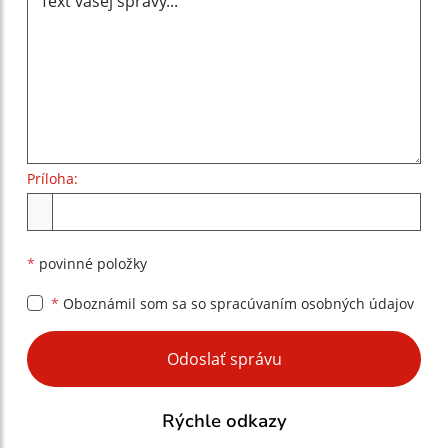
Príloha:
Príloha
*
povinné položky
*
Oboznámil som sa so
spracúvaním osobných údajov
Google reCaptcha Response
Odoslať správu
Rýchle odkazy