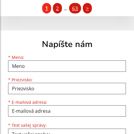
1
2
63
>
...
Napíšte nám
Meno
Priezvisko
E-mailová adresa
*
Meno:
*
Priezvisko:
*
E-mailová adresa:
Text vašej správy...
*
Text vašej správy: