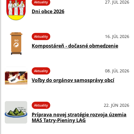
27. JÚL 2026
Aktuality
Dni obce 2026
16. JÚL 2026
Aktuality
Kompostáreň - dočasné obmedzenie
08. JÚL 2026
Aktuality
Voľby do orgánov samosprávy obcí
22. JÚN 2026
Aktuality
Príprava novej stratégie rozvoja územia
MAS Tatry-Pieniny LAG