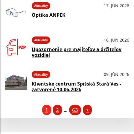
17. JÚN 2026
Aktuality
Optika ANPEK
16. JÚN 2026
Aktuality
Upozornenie pre majiteľov a držiteľov
vozidiel
09. JÚN 2026
Aktuality
Klientske centrum Spišská Stará Ves -
zatvorené 10.06.2026
1
2
63
>
...