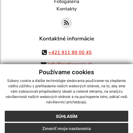
Fotogaléria
Kontakty
Kontaktné informácie
+421 911 89 00 45
info@matiasovce.sk
Používame cookies
Súbory cookie a ďalšie technológie sledovania používame na zlepšenie
vášho zážitku z prehliadania našich webových stránok, na to, aby sme
využite možnosť získavania aktuálnych informácií s využitím RSS
,
vám zobrazovali prispôsobený obsah a cielené reklamy, na analýzu
CMS systém (redakčný) systém ECHELON 2,
Mapa stránok
,
web portál
,
návštevnosti našich webových stránok a na pochopenie toho, odkiaľ naši
návštevníci prichádzajú.
webhosting
,
webex.digital, s.r.o.
,
domény
,
registrácia domény
,
spoločnosť webex.digital, s.r.o.
,
technický prevádzkovateľ
SÚHLASÍM
Posledná aktualizácia:
05.08.2026
Zmeniť moje nastavenia
Vytlačiť stránku
|
Vyhlásenie o prístupnosti