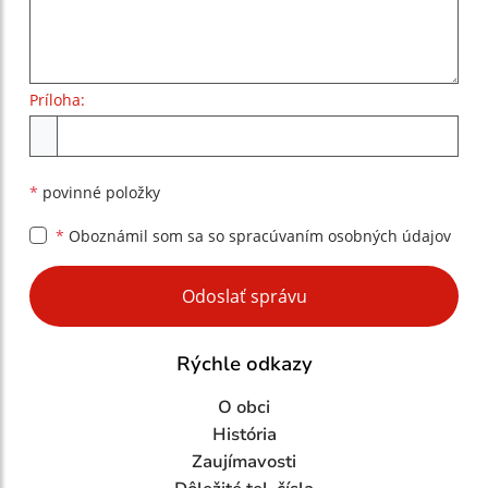
Príloha:
Príloha
*
povinné položky
*
Oboznámil som sa so
spracúvaním osobných údajov
Google reCaptcha Response
Odoslať správu
Rýchle odkazy
O obci
História
Zaujímavosti