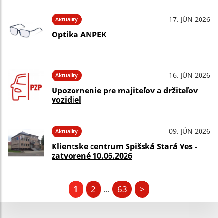
17. JÚN 2026
Aktuality
Optika ANPEK
16. JÚN 2026
Aktuality
Upozornenie pre majiteľov a držiteľov
vozidiel
09. JÚN 2026
Aktuality
Klientske centrum Spišská Stará Ves -
zatvorené 10.06.2026
1
2
63
>
...