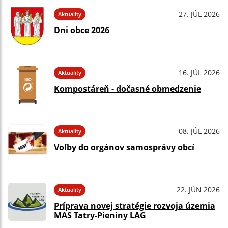
27. JÚL 2026
Aktuality
Dni obce 2026
16. JÚL 2026
Aktuality
Kompostáreň - dočasné obmedzenie
08. JÚL 2026
Aktuality
Voľby do orgánov samosprávy obcí
22. JÚN 2026
Aktuality
Príprava novej stratégie rozvoja územia
MAS Tatry-Pieniny LAG