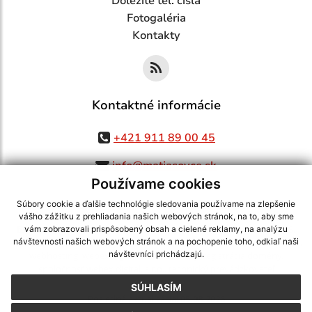
Dôležité tel. čísla
Fotogaléria
Kontakty
Kontaktné informácie
+421 911 89 00 45
info@matiasovce.sk
Používame cookies
Súbory cookie a ďalšie technológie sledovania používame na zlepšenie
vášho zážitku z prehliadania našich webových stránok, na to, aby sme
využite možnosť získavania aktuálnych informácií s využitím RSS
,
vám zobrazovali prispôsobený obsah a cielené reklamy, na analýzu
CMS systém (redakčný) systém ECHELON 2,
Mapa stránok
,
web portál
,
návštevnosti našich webových stránok a na pochopenie toho, odkiaľ naši
návštevníci prichádzajú.
webhosting
,
webex.digital, s.r.o.
,
domény
,
registrácia domény
,
spoločnosť webex.digital, s.r.o.
,
technický prevádzkovateľ
SÚHLASÍM
Posledná aktualizácia:
05.08.2026