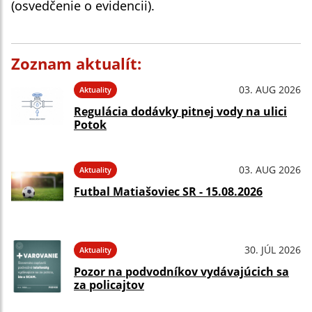
(osvedčenie o evidencii).
Zoznam aktualít:
03. AUG 2026
Aktuality
Regulácia dodávky pitnej vody na ulici
Potok
03. AUG 2026
Aktuality
Futbal Matiašoviec SR - 15.08.2026
30. JÚL 2026
Aktuality
Pozor na podvodníkov vydávajúcich sa
za policajtov