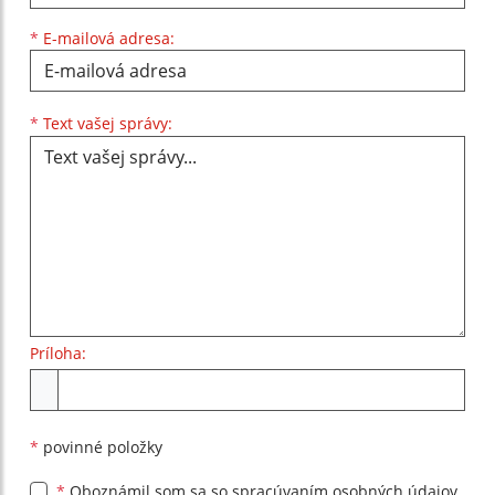
*
E-mailová adresa:
Text vašej správy...
*
Text vašej správy:
Príloha:
Príloha
*
povinné položky
*
Oboznámil som sa so
spracúvaním osobných údajov