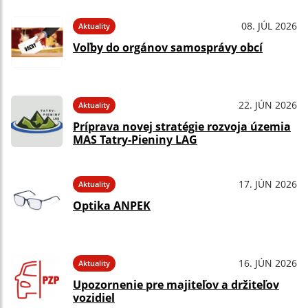
08. JÚL 2026
Aktuality
Voľby do orgánov samosprávy obcí
22. JÚN 2026
Aktuality
Príprava novej stratégie rozvoja územia
MAS Tatry-Pieniny LAG
17. JÚN 2026
Aktuality
Optika ANPEK
16. JÚN 2026
Aktuality
Upozornenie pre majiteľov a držiteľov
vozidiel