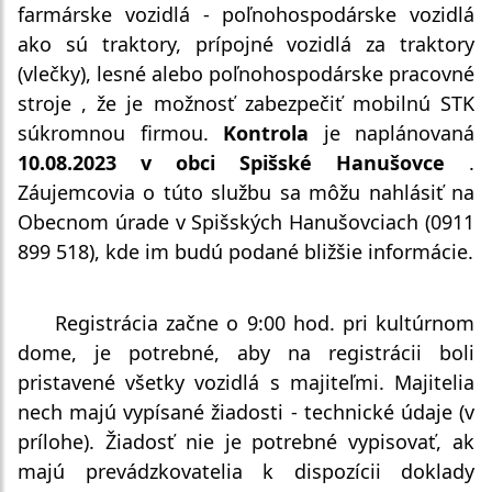
farmárske vozidlá - poľnohospodárske vozidlá 
ako sú traktory, prípojné vozidlá za traktory 
(vlečky), lesné alebo poľnohospodárske pracovné 
stroje , že je možnosť zabezpečiť mobilnú STK 
súkromnou firmou. 
Kontrola
 je naplánovaná 
10.08.2023 v obci Spišské Hanušovce
 . 
Záujemcovia o túto službu sa môžu nahlásiť na 
Obecnom úrade v Spišských Hanušovciach (0911 
899 518), kde im budú podané 
bližšie informácie.
Registrácia začne o 9:00 hod. pri kultúrnom 
dome, je potrebné, aby na registrácii boli 
pristavené všetky vozidlá s majiteľmi. Majitelia 
nech majú vypísané žiadosti - technické údaje (v 
prílohe). Žiadosť nie je potrebné vypisovať, ak 
majú prevádzkovatelia k dispozícii doklady 