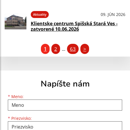
09. JÚN 2026
Aktuality
Klientske centrum Spišská Stará Ves -
zatvorené 10.06.2026
1
2
63
>
...
Napíšte nám
Meno
Priezvisko
E-mailová adresa
*
Meno:
*
Priezvisko: