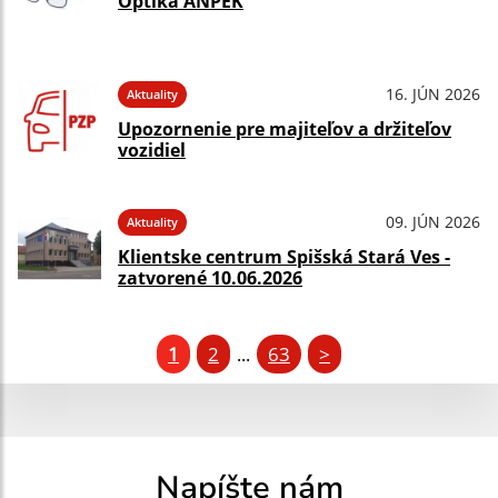
Optika ANPEK
16. JÚN 2026
Aktuality
Upozornenie pre majiteľov a držiteľov
vozidiel
09. JÚN 2026
Aktuality
Klientske centrum Spišská Stará Ves -
zatvorené 10.06.2026
1
2
63
>
...
Napíšte nám