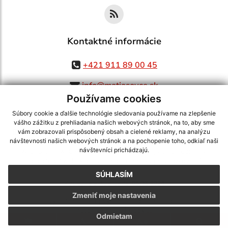
Kontaktné informácie
+421 911 89 00 45
info@matiasovce.sk
Používame cookies
Súbory cookie a ďalšie technológie sledovania používame na zlepšenie
vášho zážitku z prehliadania našich webových stránok, na to, aby sme
využite možnosť získavania aktuálnych informácií s využitím RSS
,
vám zobrazovali prispôsobený obsah a cielené reklamy, na analýzu
CMS systém (redakčný) systém ECHELON 2,
Mapa stránok
,
web portál
,
návštevnosti našich webových stránok a na pochopenie toho, odkiaľ naši
návštevníci prichádzajú.
webhosting
,
webex.digital, s.r.o.
,
domény
,
registrácia domény
,
spoločnosť webex.digital, s.r.o.
,
technický prevádzkovateľ
SÚHLASÍM
Posledná aktualizácia:
05.08.2026
Zmeniť moje nastavenia
Vytlačiť stránku
|
Vyhlásenie o prístupnosti
Autorské práva
|
Cookies
Odmietam