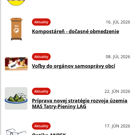
16. JÚL 2026
Aktuality
Kompostáreň - dočasné obmedzenie
08. JÚL 2026
Aktuality
Voľby do orgánov samosprávy obcí
22. JÚN 2026
Aktuality
Príprava novej stratégie rozvoja územia
MAS Tatry-Pieniny LAG
17. JÚN 2026
Aktuality