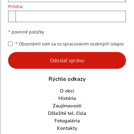
Príloha:
Príloha
*
povinné položky
*
Oboznámil som sa so
spracúvaním osobných údajov
Google reCaptcha Response
Odoslať správu
Rýchle odkazy
O obci
História
Zaujímavosti
Dôležité tel. čísla
Fotogaléria
Kontakty