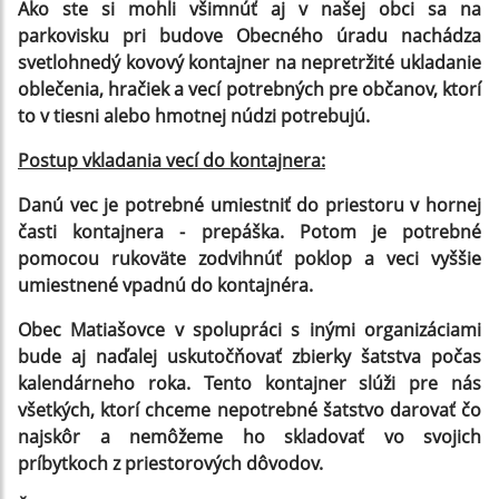
Ako ste si mohli všimnúť aj v našej obci sa na
parkovisku pri budove Obecného úradu nachádza
svetlohnedý kovový kontajner na nepretržité ukladanie
oblečenia, hračiek a vecí potrebných pre občanov, ktorí
to v tiesni alebo hmotnej núdzi potrebujú.
Postup vkladania vecí do kontajnera:
Danú vec je potrebné umiestniť do priestoru v hornej
časti kontajnera - prepáška. Potom je potrebné
pomocou rukoväte zodvihnúť poklop a veci vyššie
umiestnené vpadnú do kontajnéra.
Obec Matiašovce v spolupráci s inými organizáciami
bude aj naďalej uskutočňovať zbierky šatstva počas
kalendárneho roka. Tento kontajner slúži pre nás
všetkých, ktorí chceme nepotrebné šatstvo darovať čo
najskôr a nemôžeme ho skladovať vo svojich
príbytkoch z priestorových dôvodov.