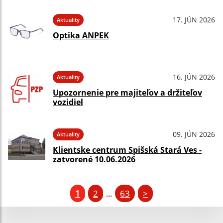
17. JÚN 2026
Aktuality
Optika ANPEK
16. JÚN 2026
Aktuality
Upozornenie pre majiteľov a držiteľov
vozidiel
09. JÚN 2026
Aktuality
Klientske centrum Spišská Stará Ves -
zatvorené 10.06.2026
1
2
63
>
...