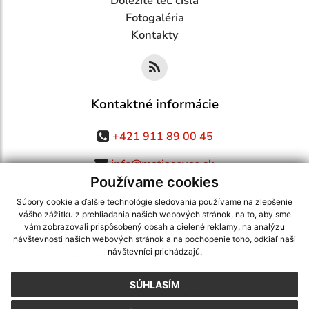
Dôležité tel. čísla
Fotogaléria
Kontakty
Kontaktné informácie
+421 911 89 00 45
info@matiasovce.sk
Používame cookies
Súbory cookie a ďalšie technológie sledovania používame na zlepšenie
vášho zážitku z prehliadania našich webových stránok, na to, aby sme
využite možnosť získavania aktuálnych informácií s využitím RSS
,
vám zobrazovali prispôsobený obsah a cielené reklamy, na analýzu
CMS systém (redakčný) systém ECHELON 2,
Mapa stránok
,
web portál
,
návštevnosti našich webových stránok a na pochopenie toho, odkiaľ naši
návštevníci prichádzajú.
webhosting
,
webex.digital, s.r.o.
,
domény
,
registrácia domény
,
spoločnosť webex.digital, s.r.o.
,
technický prevádzkovateľ
SÚHLASÍM
Posledná aktualizácia:
05.08.2026