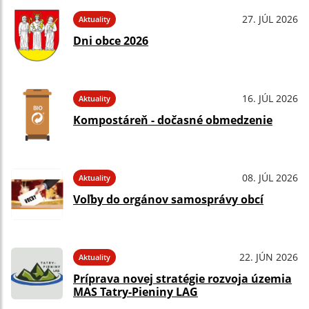
27. JÚL 2026
Aktuality
Dni obce 2026
16. JÚL 2026
Aktuality
Kompostáreň - dočasné obmedzenie
08. JÚL 2026
Aktuality
Voľby do orgánov samosprávy obcí
22. JÚN 2026
Aktuality
Príprava novej stratégie rozvoja územia
MAS Tatry-Pieniny LAG