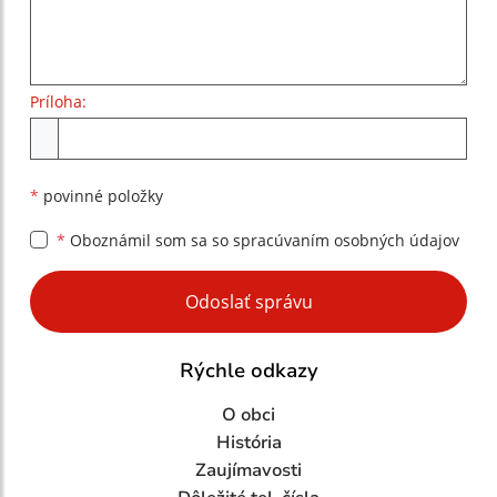
Príloha:
Príloha
*
povinné položky
*
Oboznámil som sa so
spracúvaním osobných údajov
Google reCaptcha Response
Odoslať správu
Rýchle odkazy
O obci
História
Zaujímavosti