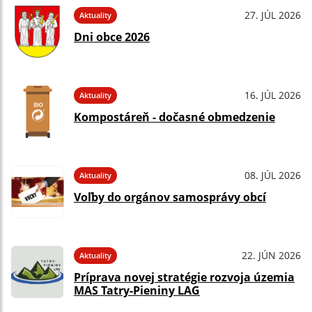
27. JÚL 2026
Aktuality
Dni obce 2026
16. JÚL 2026
Aktuality
Kompostáreň - dočasné obmedzenie
08. JÚL 2026
Aktuality
Voľby do orgánov samosprávy obcí
22. JÚN 2026
Aktuality
Príprava novej stratégie rozvoja územia
MAS Tatry-Pieniny LAG