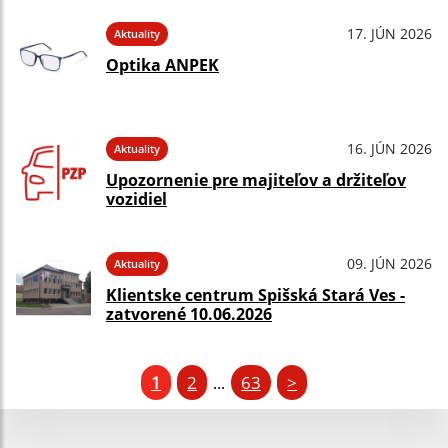
17. JÚN 2026
Aktuality
Optika ANPEK
16. JÚN 2026
Aktuality
Upozornenie pre majiteľov a držiteľov
vozidiel
09. JÚN 2026
Aktuality
Klientske centrum Spišská Stará Ves -
zatvorené 10.06.2026
1
2
63
>
...