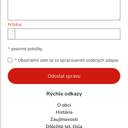
Príloha:
Príloha
*
povinné položky
*
Oboznámil som sa so
spracúvaním osobných údajov
Google reCaptcha Response
Odoslať správu
Rýchle odkazy
O obci
História
Zaujímavosti
Dôležité tel. čísla