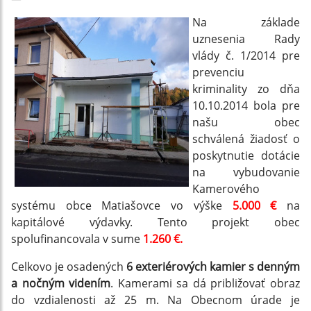
Na základe
uznesenia Rady
vlády č. 1/2014 pre
prevenciu
kriminality zo dňa
10.10.2014 bola pre
našu obec
schválená žiadosť o
poskytnutie dotácie
na vybudovanie
Kamerového
systému obce Matiašovce vo výške
5.000 €
na
kapitálové výdavky. Tento projekt obec
spolufinancovala v sume
1.260 €.
Celkovo je osadených
6 exteriérových kamier s denným
a nočným videním
. Kamerami sa dá približovať obraz
do vzdialenosti až 25 m. Na Obecnom úrade je