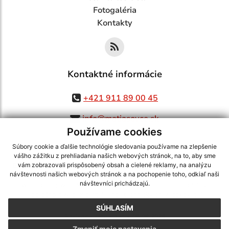
Fotogaléria
Kontakty
Kontaktné informácie
+421 911 89 00 45
info@matiasovce.sk
Používame cookies
Súbory cookie a ďalšie technológie sledovania používame na zlepšenie
vášho zážitku z prehliadania našich webových stránok, na to, aby sme
využite možnosť získavania aktuálnych informácií s využitím RSS
,
vám zobrazovali prispôsobený obsah a cielené reklamy, na analýzu
CMS systém (redakčný) systém ECHELON 2,
Mapa stránok
,
web portál
,
návštevnosti našich webových stránok a na pochopenie toho, odkiaľ naši
návštevníci prichádzajú.
webhosting
,
webex.digital, s.r.o.
,
domény
,
registrácia domény
,
spoločnosť webex.digital, s.r.o.
,
technický prevádzkovateľ
SÚHLASÍM
Posledná aktualizácia:
05.08.2026
Zmeniť moje nastavenia