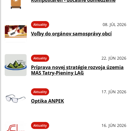
Kompostáreň - dočasné obmedzenie
08. JÚL 2026
Aktuality
Voľby do orgánov samosprávy obcí
22. JÚN 2026
Aktuality
Príprava novej stratégie rozvoja územia
MAS Tatry-Pieniny LAG
17. JÚN 2026
Aktuality
Optika ANPEK
16. JÚN 2026
Aktuality