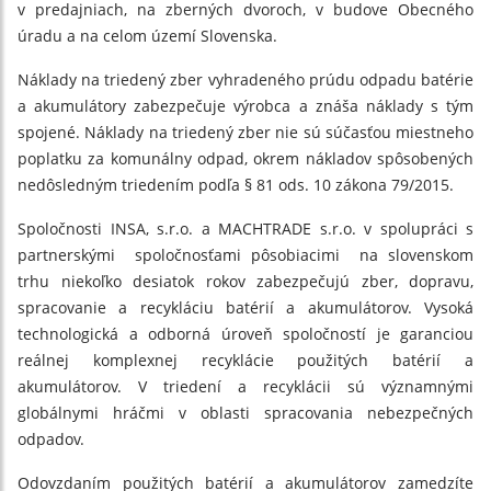
v predajniach, na zberných dvoroch, v budove Obecného
úradu a na celom území Slovenska.
Náklady na triedený zber vyhradeného prúdu odpadu batérie
a akumulátory zabezpečuje výrobca a znáša náklady s tým
spojené. Náklady na triedený zber nie sú súčasťou miestneho
poplatku za komunálny odpad, okrem nákladov spôsobených
nedôsledným triedením podľa § 81 ods. 10 zákona 79/2015.
Spoločnosti INSA, s.r.o. a MACHTRADE s.r.o. v spolupráci s
partnerskými spoločnosťami pôsobiacimi na slovenskom
trhu niekoľko desiatok rokov zabezpečujú zber, dopravu,
spracovanie a recykláciu batérií a akumulátorov. Vysoká
technologická a odborná úroveň spoločností je garanciou
reálnej komplexnej recyklácie použitých batérií a
akumulátorov. V triedení a recyklácii sú významnými
globálnymi hráčmi v oblasti spracovania nebezpečných
odpadov.
Odovzdaním použitých batérií a akumulátorov zamedzíte