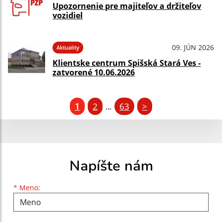
Upozornenie pre majiteľov a držiteľov
vozidiel
09. JÚN 2026
Aktuality
Klientske centrum Spišská Stará Ves -
zatvorené 10.06.2026
1
2
63
>
...
Napíšte nám
Meno
Priezvisko
E-mailová adresa
*
Meno: