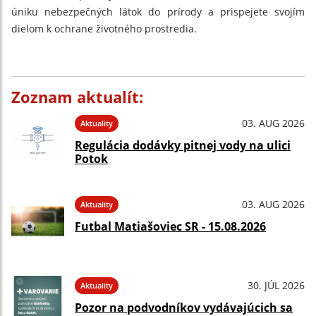
úniku nebezpečných látok do prírody a prispejete svojím
dielom k ochrane životného prostredia.
Zoznam aktualít:
03. AUG 2026
Aktuality
Regulácia dodávky pitnej vody na ulici
Potok
03. AUG 2026
Aktuality
Futbal Matiašoviec SR - 15.08.2026
30. JÚL 2026
Aktuality
Pozor na podvodníkov vydávajúcich sa