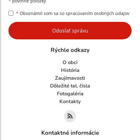
*
povinné položky
*
Oboznámil som sa so
spracúvaním osobných údajov
Google reCaptcha Response
Odoslať správu
Rýchle odkazy
O obci
História
Zaujímavosti
Dôležité tel. čísla
Fotogaléria
Kontakty
Kontaktné informácie