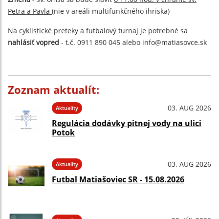
Petra a Pavla
(nie v areáli multifunkčného ihriska)
Na
cyklistické preteky a futbalový turnaj
je potrebné sa
nahlásiť vopred
- t.č. 0911 890 045 alebo info@matiasovce.sk
Zoznam aktualít:
03. AUG 2026
Aktuality
Regulácia dodávky pitnej vody na ulici
Potok
03. AUG 2026
Aktuality
Futbal Matiašoviec SR - 15.08.2026