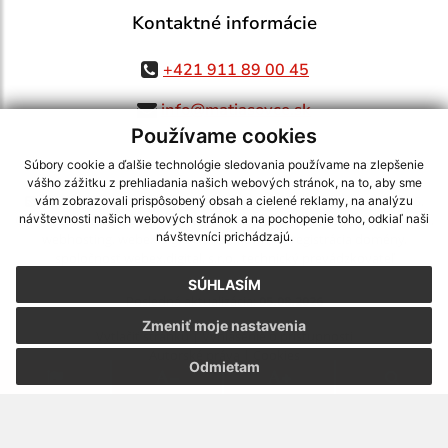
Kontaktné informácie
+421 911 89 00 45
info@matiasovce.sk
Používame cookies
Súbory cookie a ďalšie technológie sledovania používame na zlepšenie
vášho zážitku z prehliadania našich webových stránok, na to, aby sme
využite možnosť získavania aktuálnych informácií s využitím RSS
,
vám zobrazovali prispôsobený obsah a cielené reklamy, na analýzu
CMS systém (redakčný) systém ECHELON 2,
Mapa stránok
,
web portál
,
návštevnosti našich webových stránok a na pochopenie toho, odkiaľ naši
návštevníci prichádzajú.
webhosting
,
webex.digital, s.r.o.
,
domény
,
registrácia domény
,
spoločnosť webex.digital, s.r.o.
,
technický prevádzkovateľ
SÚHLASÍM
Posledná aktualizácia:
05.08.2026
Zmeniť moje nastavenia
Vytlačiť stránku
|
Vyhlásenie o prístupnosti
Autorské práva
|
Cookies
Odmietam
webdesign
|