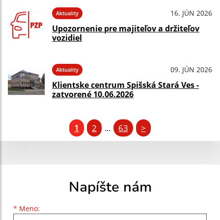
16. JÚN 2026
Aktuality
Upozornenie pre majiteľov a držiteľov
vozidiel
09. JÚN 2026
Aktuality
Klientske centrum Spišská Stará Ves -
zatvorené 10.06.2026
1
2
63
>
...
Napíšte nám
Meno
Priezvisko
E-mailová adresa
*
Meno: