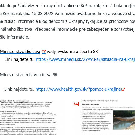
áklade požiadavky zo strany obcí v okrese Kežmarok, ktorá bola prej
u Kežmarok dňa 15.03.2022 Vám nižšie uvádzame link na webové strank
 získať informácie k odídencom z Ukrajiny týkajúce sa príchodov nov
nálneho školstva, všeobecné informácie pre zabezpečenie zdravotnej 
šie informácie...
Ministerstvo školstva,
vedy, výskumu a športu SR
Link nájdete tu:
https://www.minedu.sk/29993-sk/situacia-na-ukraj
Ministerstvo zdravotníctva SR
Link nájdete tu:
https://www.health.gov.sk/?pomoc-ukrajine