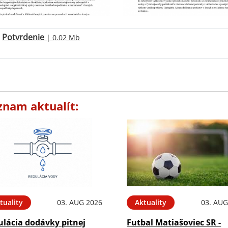
Potvrdenie
| 0.02 Mb
znam aktualít:
tuality
03. AUG 2026
Aktuality
03. AUG
ulácia dodávky pitnej
Futbal Matiašoviec SR -