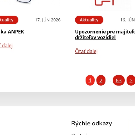
tuality
17. JÚN 2026
Aktuality
16. JÚ
ika ANPEK
Upozornenie pre majiteľ
držiteľov vozidiel
ť ďalej
Čítať ďalej
1
2
63
>
...
Rýchle odkazy