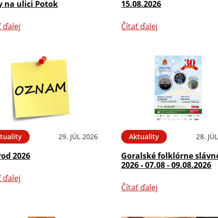
 na ulici Potok
15.08.2026
ť ďalej
Čítať ďalej
tuality
29. JÚL 2026
Aktuality
28. JÚ
rod 2026
Goralské folklórne slávn
2026 - 07.08 - 09.08.2026
ť ďalej
Čítať ďalej