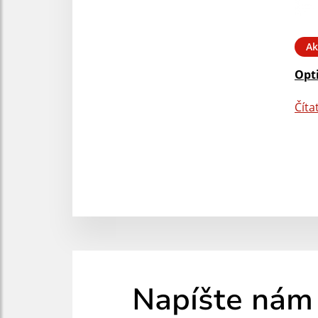
Ak
Opt
Číta
Napíšte nám