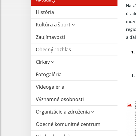
Na z
História
úrad
možné
Kultúra a šport
regio
Zaujímavosti
a ďal
Obecný rozhlas
Cirkev
Fotogaléria
Videogaléria
Významné osobnosti
Organizácie a združenia
Obecné komunitné centrum