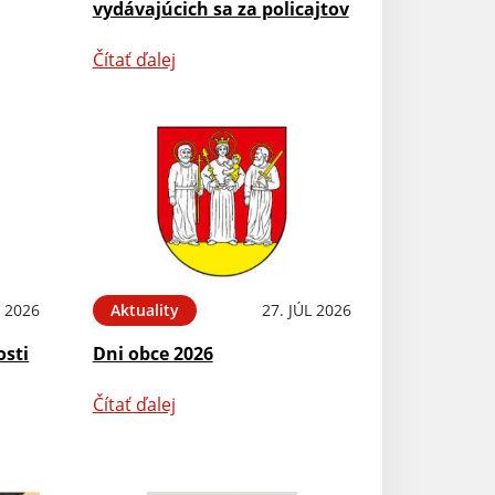
vydávajúcich sa za policajtov
Čítať ďalej
L 2026
Aktuality
27. JÚL 2026
osti
Dni obce 2026
Čítať ďalej