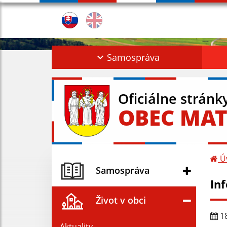
Samospráva
Oficiálne stránk
OBEC MAT
Ú
Samospráva
In
Život v obci
18
Aktuality