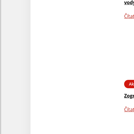
vody
Číta
Ak
Zog
Číta