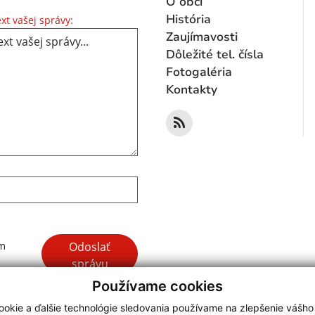
O obci
Text vašej správy...
História
xt vašej správy:
Zaujímavosti
Dôležité tel. čísla
Fotogaléria
Kontakty
Google reCaptcha Response
Odoslať
ím
správu
Používame cookies
okie a ďalšie technológie sledovania používame na zlepšenie vášho