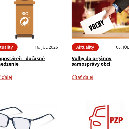
tuality
16. JÚL 2026
Aktuality
08. JÚ
postáreň - dočasné
Voľby do orgánov
edzenie
samosprávy obcí
ť ďalej
Čítať ďalej