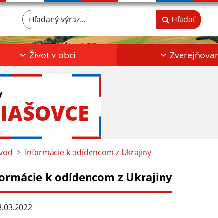
Hľadaný výraz...
Hľadať
Život v obci
Zverejňova
y
IAŠOVCE
vod
Informácie k odídencom z Ukrajiny
formácie k odídencom z Ukrajiny
.03.2022