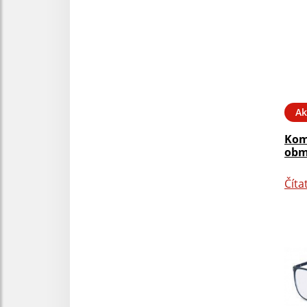
Ak
Kom
obm
Číta