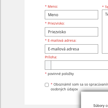
Meno
Priezvisko
E-mailová adresa
*
Meno:
*
Te
*
Priezvisko:
*
E-mailová adresa:
Príloha:
Príloha
*
povinné položky
*
Oboznámil som sa so
spracúvan
osobných údajov
Súbory co