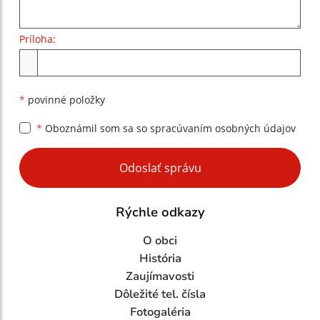
Príloha:
Príloha
*
povinné položky
*
Oboznámil som sa so
spracúvaním osobných údajov
Google reCaptcha Response
Odoslať správu
Rýchle odkazy
O obci
História
Zaujímavosti
Dôležité tel. čísla
Fotogaléria