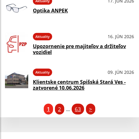
17. JÚN 2026
Aktuality
Optika ANPEK
16. JÚN 2026
Aktuality
Upozornenie pre majiteľov a držiteľov
vozidiel
09. JÚN 2026
Aktuality
Klientske centrum Spišská Stará Ves -
zatvorené 10.06.2026
1
2
63
>
...