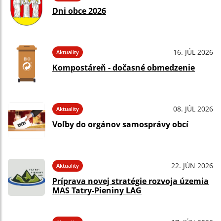
Dni obce 2026
16. JÚL 2026
Aktuality
Kompostáreň - dočasné obmedzenie
08. JÚL 2026
Aktuality
Voľby do orgánov samosprávy obcí
22. JÚN 2026
Aktuality
Príprava novej stratégie rozvoja územia
MAS Tatry-Pieniny LAG