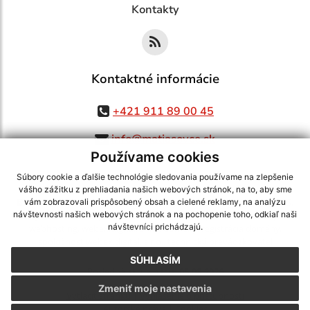
Kontakty
Kontaktné informácie
+421 911 89 00 45
info@matiasovce.sk
Používame cookies
Súbory cookie a ďalšie technológie sledovania používame na zlepšenie
vášho zážitku z prehliadania našich webových stránok, na to, aby sme
využite možnosť získavania aktuálnych informácií s využitím RSS
,
vám zobrazovali prispôsobený obsah a cielené reklamy, na analýzu
CMS systém (redakčný) systém ECHELON 2,
Mapa stránok
,
web portál
,
návštevnosti našich webových stránok a na pochopenie toho, odkiaľ naši
návštevníci prichádzajú.
webhosting
,
webex.digital, s.r.o.
,
domény
,
registrácia domény
,
spoločnosť webex.digital, s.r.o.
,
technický prevádzkovateľ
SÚHLASÍM
Posledná aktualizácia:
05.08.2026
Zmeniť moje nastavenia
Vytlačiť stránku
|
Vyhlásenie o prístupnosti
Autorské práva
|
Cookies