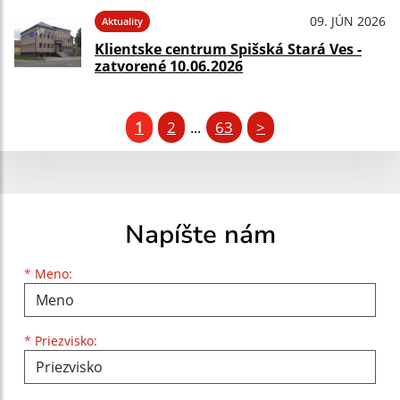
09. JÚN 2026
Aktuality
Klientske centrum Spišská Stará Ves -
zatvorené 10.06.2026
1
2
63
>
...
Napíšte nám
Meno
Priezvisko
E-mailová adresa
*
Meno:
*
Priezvisko: