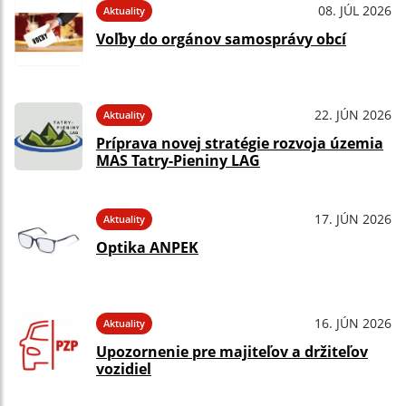
08. JÚL 2026
Aktuality
Voľby do orgánov samosprávy obcí
22. JÚN 2026
Aktuality
Príprava novej stratégie rozvoja územia
MAS Tatry-Pieniny LAG
17. JÚN 2026
Aktuality
Optika ANPEK
16. JÚN 2026
Aktuality
Upozornenie pre majiteľov a držiteľov
vozidiel