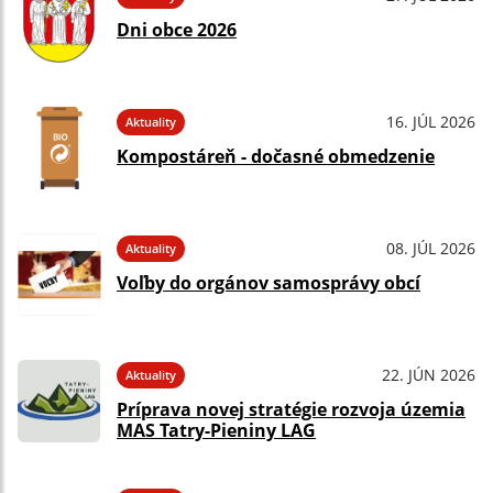
Dni obce 2026
16. JÚL 2026
Aktuality
Kompostáreň - dočasné obmedzenie
08. JÚL 2026
Aktuality
Voľby do orgánov samosprávy obcí
22. JÚN 2026
Aktuality
Príprava novej stratégie rozvoja územia
MAS Tatry-Pieniny LAG