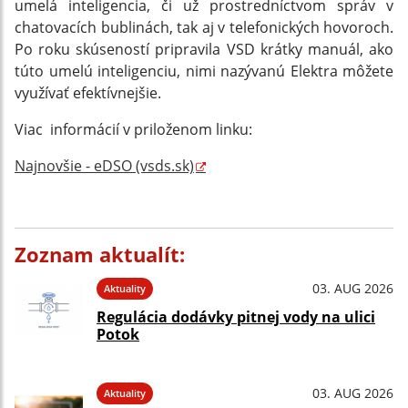
umelá inteligencia, či už prostredníctvom správ v
chatovacích bublinách, tak aj v telefonických hovoroch.
Po roku skúseností pripravila VSD krátky manuál, ako
túto umelú inteligenciu, nimi nazývanú Elektra môžete
využívať efektívnejšie.
Viac informácií v priloženom linku:
Najnovšie - eDSO (vsds.sk)
Zoznam aktualít:
03. AUG 2026
Aktuality
Regulácia dodávky pitnej vody na ulici
Potok
03. AUG 2026
Aktuality