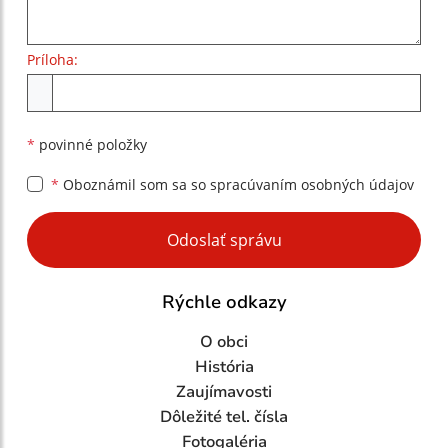
Príloha:
Príloha
*
povinné položky
*
Oboznámil som sa so
spracúvaním osobných údajov
Google reCaptcha Response
Odoslať správu
Rýchle odkazy
O obci
História
Zaujímavosti
Dôležité tel. čísla
Fotogaléria