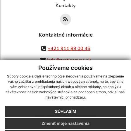
Kontakty
Kontaktné informácie
+421 911 89 00 45
info@matiasovce.sk
Používame cookies
Súbory cookie a ďalšie technológie sledovania používame na zlepšenie
vášho zážitku z prehliadania našich webových stránok, na to, aby sme
využite možnosť získavania aktuálnych informácií s využitím RSS
,
vám zobrazovali prispôsobený obsah a cielené reklamy, na analýzu
CMS systém (redakčný) systém ECHELON 2,
Mapa stránok
,
web portál
,
návštevnosti našich webových stránok a na pochopenie toho, odkiaľ naši
návštevníci prichádzajú.
webhosting
,
webex.digital, s.r.o.
,
domény
,
registrácia domény
,
spoločnosť webex.digital, s.r.o.
,
technický prevádzkovateľ
SÚHLASÍM
Posledná aktualizácia:
05.08.2026
Zmeniť moje nastavenia
Vytlačiť stránku
|
Vyhlásenie o prístupnosti