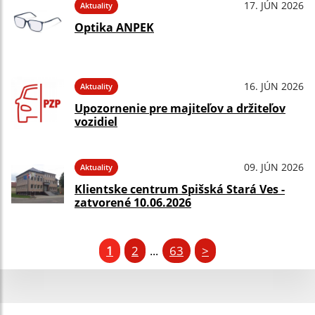
17. JÚN 2026
Aktuality
Optika ANPEK
16. JÚN 2026
Aktuality
Upozornenie pre majiteľov a držiteľov
vozidiel
09. JÚN 2026
Aktuality
Klientske centrum Spišská Stará Ves -
zatvorené 10.06.2026
1
2
63
>
...