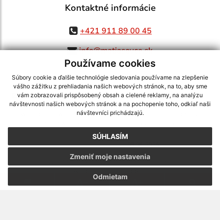
Kontaktné informácie
+421 911 89 00 45
info@matiasovce.sk
Používame cookies
Súbory cookie a ďalšie technológie sledovania používame na zlepšenie
vášho zážitku z prehliadania našich webových stránok, na to, aby sme
využite možnosť získavania aktuálnych informácií s využitím RSS
,
vám zobrazovali prispôsobený obsah a cielené reklamy, na analýzu
CMS systém (redakčný) systém ECHELON 2,
Mapa stránok
,
web portál
,
návštevnosti našich webových stránok a na pochopenie toho, odkiaľ naši
návštevníci prichádzajú.
webhosting
,
webex.digital, s.r.o.
,
domény
,
registrácia domény
,
spoločnosť webex.digital, s.r.o.
,
technický prevádzkovateľ
SÚHLASÍM
Posledná aktualizácia:
05.08.2026
Zmeniť moje nastavenia
Vytlačiť stránku
|
Vyhlásenie o prístupnosti
Autorské práva
|
Cookies
Odmietam
webdesign
|