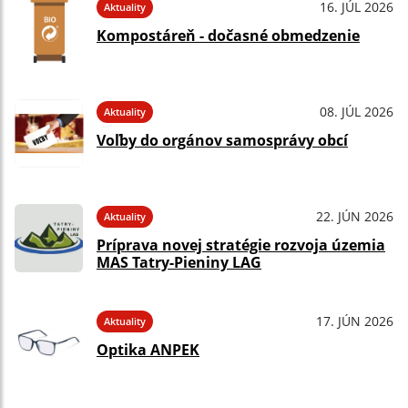
16. JÚL 2026
Aktuality
Kompostáreň - dočasné obmedzenie
08. JÚL 2026
Aktuality
Voľby do orgánov samosprávy obcí
22. JÚN 2026
Aktuality
Príprava novej stratégie rozvoja územia
MAS Tatry-Pieniny LAG
17. JÚN 2026
Aktuality
Optika ANPEK