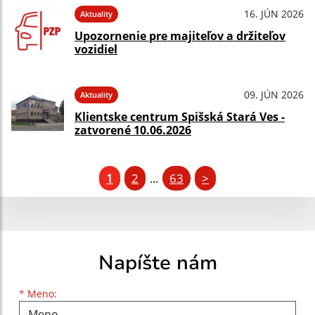
16. JÚN 2026
Aktuality
Upozornenie pre majiteľov a držiteľov
vozidiel
09. JÚN 2026
Aktuality
Klientske centrum Spišská Stará Ves -
zatvorené 10.06.2026
1
2
63
>
...
Napíšte nám
Meno
Priezvisko
E-mailová adresa
*
Meno: