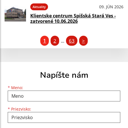
09. JÚN 2026
Aktuality
Klientske centrum Spišská Stará Ves -
zatvorené 10.06.2026
1
2
63
>
...
Napíšte nám
Meno
Priezvisko
E-mailová adresa
*
Meno:
*
Priezvisko: