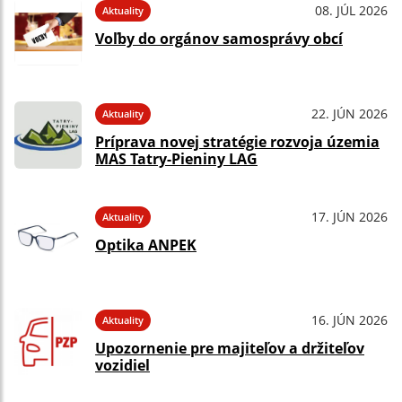
08. JÚL 2026
Aktuality
Voľby do orgánov samosprávy obcí
22. JÚN 2026
Aktuality
Príprava novej stratégie rozvoja územia
MAS Tatry-Pieniny LAG
17. JÚN 2026
Aktuality
Optika ANPEK
16. JÚN 2026
Aktuality
Upozornenie pre majiteľov a držiteľov
vozidiel