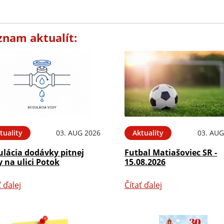
znam aktualít:
tuality
03. AUG 2026
Aktuality
03. AUG
ulácia dodávky pitnej
Futbal Matiašoviec SR -
 na ulici Potok
15.08.2026
ť ďalej
Čítať ďalej