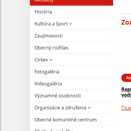
História
Zo
Kultúra a šport
Zaujímavosti
Obecný rozhlas
Cirkev
Fotogaléria
Ak
Videogaléria
Reg
vody
Významné osobnosti
Organizácie a združenia
Číta
Obecné komunitné centrum