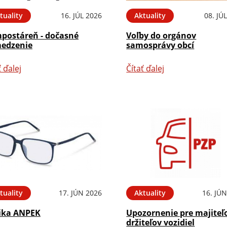
tuality
16. JÚL 2026
Aktuality
08. JÚ
postáreň - dočasné
Voľby do orgánov
edzenie
samosprávy obcí
ť ďalej
Čítať ďalej
tuality
17. JÚN 2026
Aktuality
16. JÚ
ika ANPEK
Upozornenie pre majiteľ
držiteľov vozidiel