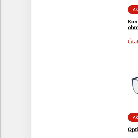
Ak
Kom
obm
Číta
Ak
Opt