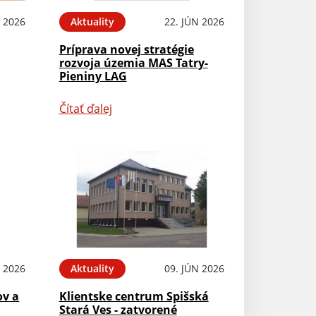
L 2026
Aktuality
22. JÚN 2026
Príprava novej stratégie
rozvoja územia MAS Tatry-
Pieniny LAG
Čítať ďalej
N 2026
Aktuality
09. JÚN 2026
ov a
Klientske centrum Spišská
Stará Ves - zatvorené