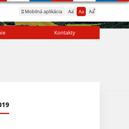
Mobilná aplikácia
Aa
Aa
Aa
nie
Kontakty
019