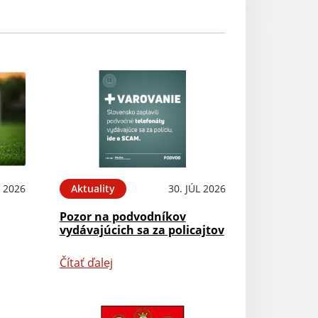
 2026
Aktuality
30. JÚL 2026
Pozor na podvodníkov
vydávajúcich sa za policajtov
Čítať ďalej