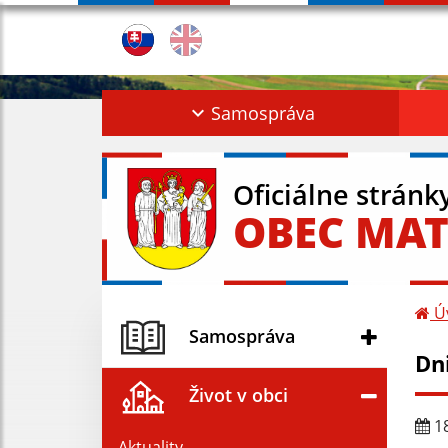
Samospráva
Oficiálne stránk
OBEC MAT
Ú
Samospráva
Dni
Život v obci
18
Aktuality