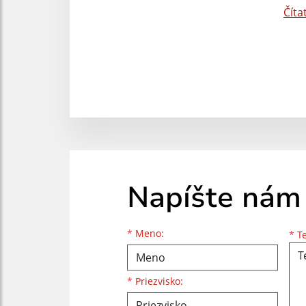
Číta
Napíšte nám
Meno
Priezvisko
E-mailová adresa
*
Meno:
*
Te
*
Priezvisko: