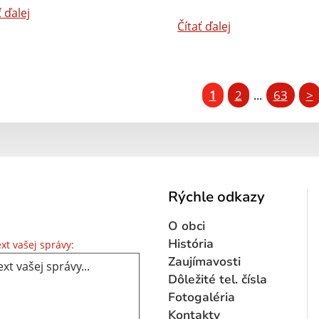
ť ďalej
Čítať ďalej
1
2
63
>
...
Rýchle odkazy
O obci
Text vašej správy...
História
xt vašej správy:
Zaujímavosti
Dôležité tel. čísla
Fotogaléria
Kontakty