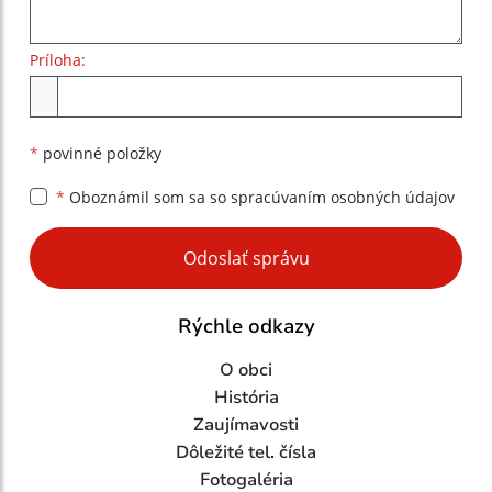
Príloha:
Príloha
*
povinné položky
*
Oboznámil som sa so
spracúvaním osobných údajov
Google reCaptcha Response
Odoslať správu
Rýchle odkazy
O obci
História
Zaujímavosti
Dôležité tel. čísla
Fotogaléria