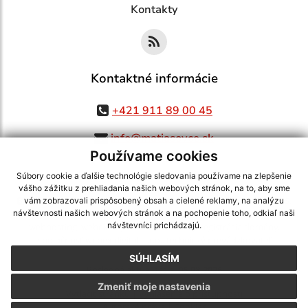
Kontakty
Kontaktné informácie
+421 911 89 00 45
info@matiasovce.sk
Používame cookies
Súbory cookie a ďalšie technológie sledovania používame na zlepšenie
vášho zážitku z prehliadania našich webových stránok, na to, aby sme
využite možnosť získavania aktuálnych informácií s využitím RSS
,
vám zobrazovali prispôsobený obsah a cielené reklamy, na analýzu
CMS systém (redakčný) systém ECHELON 2,
Mapa stránok
,
web portál
,
návštevnosti našich webových stránok a na pochopenie toho, odkiaľ naši
návštevníci prichádzajú.
webhosting
,
webex.digital, s.r.o.
,
domény
,
registrácia domény
,
spoločnosť webex.digital, s.r.o.
,
technický prevádzkovateľ
SÚHLASÍM
Posledná aktualizácia:
05.08.2026
Zmeniť moje nastavenia
Vytlačiť stránku
|
Vyhlásenie o prístupnosti
Autorské práva
|
Cookies