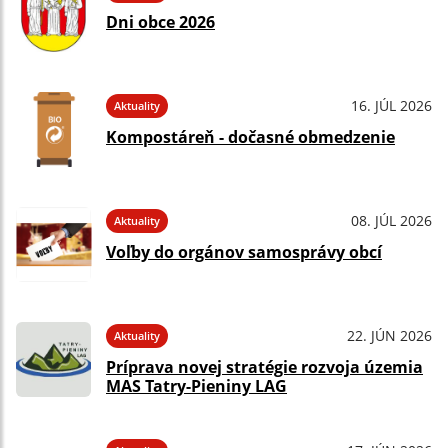
Dni obce 2026
16. JÚL 2026
Aktuality
Kompostáreň - dočasné obmedzenie
08. JÚL 2026
Aktuality
Voľby do orgánov samosprávy obcí
22. JÚN 2026
Aktuality
Príprava novej stratégie rozvoja územia
MAS Tatry-Pieniny LAG