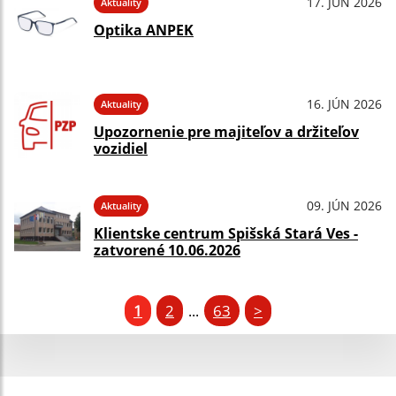
17. JÚN 2026
Aktuality
Optika ANPEK
16. JÚN 2026
Aktuality
Upozornenie pre majiteľov a držiteľov
vozidiel
09. JÚN 2026
Aktuality
Klientske centrum Spišská Stará Ves -
zatvorené 10.06.2026
1
2
63
>
...