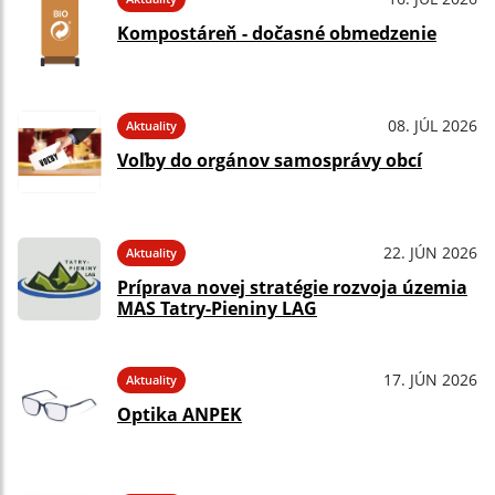
Kompostáreň - dočasné obmedzenie
08. JÚL 2026
Aktuality
Voľby do orgánov samosprávy obcí
22. JÚN 2026
Aktuality
Príprava novej stratégie rozvoja územia
MAS Tatry-Pieniny LAG
17. JÚN 2026
Aktuality
Optika ANPEK