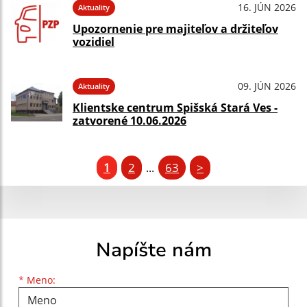
16. JÚN 2026
Aktuality
Upozornenie pre majiteľov a držiteľov
vozidiel
09. JÚN 2026
Aktuality
Klientske centrum Spišská Stará Ves -
zatvorené 10.06.2026
1
2
63
>
...
Napíšte nám
Meno
Priezvisko
E-mailová adresa
*
Meno: