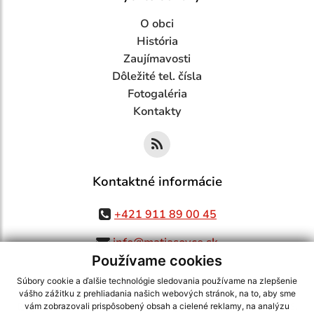
O obci
História
Zaujímavosti
Dôležité tel. čísla
Fotogaléria
Kontakty
Kontaktné informácie
+421 911 89 00 45
info@matiasovce.sk
Používame cookies
Súbory cookie a ďalšie technológie sledovania používame na zlepšenie
vášho zážitku z prehliadania našich webových stránok, na to, aby sme
využite možnosť získavania aktuálnych informácií s využitím RSS
,
vám zobrazovali prispôsobený obsah a cielené reklamy, na analýzu