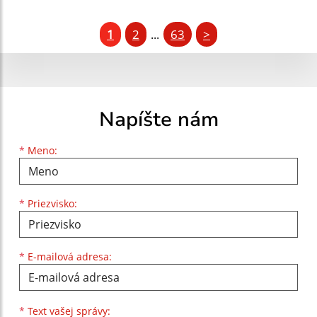
1
2
63
>
...
Napíšte nám
Meno
Priezvisko
E-mailová adresa
*
Meno:
*
Priezvisko:
*
E-mailová adresa:
Text vašej správy...
*
Text vašej správy: