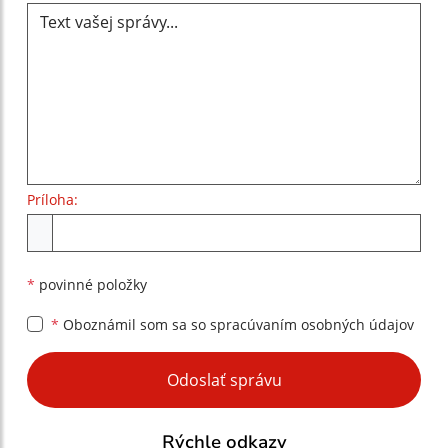
Príloha:
Príloha
*
povinné položky
*
Oboznámil som sa so
spracúvaním osobných údajov
Google reCaptcha Response
Odoslať správu
Rýchle odkazy