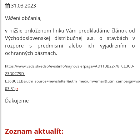
31.03.2023
Vážení občania,
v nižšie priloženom linku Vám predkladáme článok od
Východoslovenskej distribučnej a.s. o stavbách v
rozpore s predmismi alebo ich vyjadrením o
ochranných pásmach.
https://www.vsds.sk/edso/evsdinfo/najnovsie?page=AD113B22-78FCE3C0-
23D0C79D-
E36BCEEB&utm_source=newsletter&utm_medium=email&utm_campaign=vsdin
03-31
Ďakujeme
Zoznam aktualít: