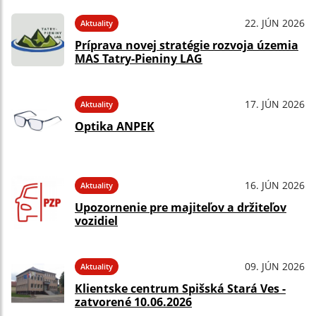
22. JÚN 2026
Aktuality
Príprava novej stratégie rozvoja územia
MAS Tatry-Pieniny LAG
17. JÚN 2026
Aktuality
Optika ANPEK
16. JÚN 2026
Aktuality
Upozornenie pre majiteľov a držiteľov
vozidiel
09. JÚN 2026
Aktuality
Klientske centrum Spišská Stará Ves -
zatvorené 10.06.2026