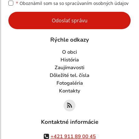
*
Oboznámil som sa so
spracúvaním osobných údajov
Google reCaptcha Response
Odoslať správu
Rýchle odkazy
O obci
História
Zaujímavosti
Dôležité tel. čísla
Fotogaléria
Kontakty
Kontaktné informácie
+421 911 89 00 45