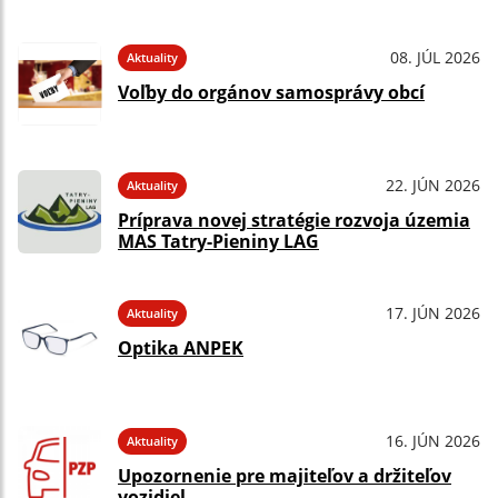
08. JÚL 2026
Aktuality
Voľby do orgánov samosprávy obcí
22. JÚN 2026
Aktuality
Príprava novej stratégie rozvoja územia
MAS Tatry-Pieniny LAG
17. JÚN 2026
Aktuality
Optika ANPEK
16. JÚN 2026
Aktuality
Upozornenie pre majiteľov a držiteľov
vozidiel