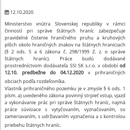
12.10.2020
Ministerstvo vnútra Slovenskej republiky v rámci
činností pri správe štátnych hraníc zabezpečuje
pravidelné čistenie hraničného pruhu a kruhových
plôch okolo hraničných znakov na štátnych hraniciach
(§ 2 ods. 5 a 6 zákona č. 298/1999 Z. z. o správe
štátnych hraníc). Práce budú dodávané
prostredníctvom dodávateľa SSI SK s.r.o. v období
od
12.10. predbežne do 04.12.2020
v prihraničných
obciach podľa rozdeľovníka.
Vlastník prihraničného pozemku je v zmysle § 6 ods. 1
písm. a) uvedeného zákona povinný strpieť vstup, vjazd
a vykonávanie prác pri správe štátnych hraníc, najmä
práce súvisiace s vytyčovaním, vyznačovaním, so
zameriavaním, s udržiavaním vyznačenia a s kontrolou
priebehu štátnych hraníc.