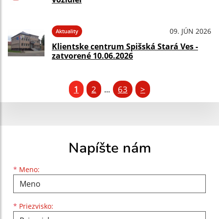
09. JÚN 2026
Aktuality
Klientske centrum Spišská Stará Ves -
zatvorené 10.06.2026
1
2
63
>
...
Napíšte nám
Meno
Priezvisko
E-mailová adresa
*
Meno:
*
Priezvisko: