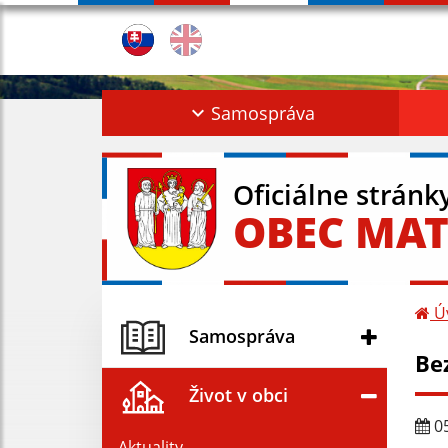
Samospráva
Oficiálne stránk
OBEC MAT
Ú
Samospráva
Be
Život v obci
05
Aktuality