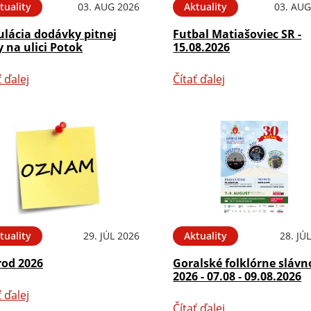
tuality
03. AUG 2026
Aktuality
03. AUG
ulácia dodávky pitnej
Futbal Matiašoviec SR -
 na ulici Potok
15.08.2026
ť ďalej
Čítať ďalej
tuality
29. JÚL 2026
Aktuality
28. JÚ
rod 2026
Goralské folklórne slávn
2026 - 07.08 - 09.08.2026
ť ďalej
Čítať ďalej