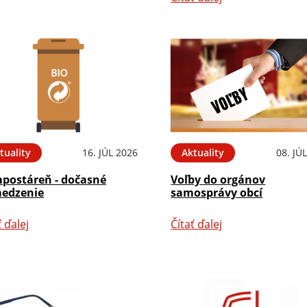
tuality
16. JÚL 2026
Aktuality
08. JÚ
postáreň - dočasné
Voľby do orgánov
edzenie
samosprávy obcí
ť ďalej
Čítať ďalej