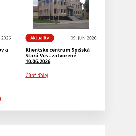
N 2026
Aktuality
09. JÚN 2026
ov a
Klientske centrum Spišská
Stará Ves - zatvorené
10.06.2026
Čítať ďalej