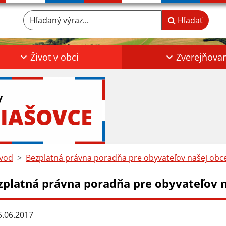
Hľadaný výraz...
Hľadať
Život v obci
Zverejňova
y
IAŠOVCE
vod
Bezplatná právna poradňa pre obyvateľov našej obce
zplatná právna poradňa pre obyvateľov na
.06.2017