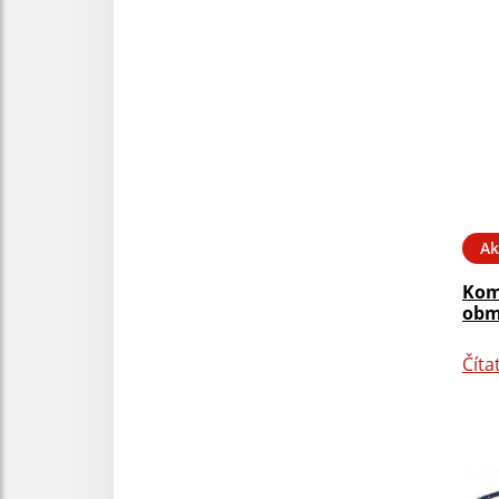
Ak
Kom
obm
Číta