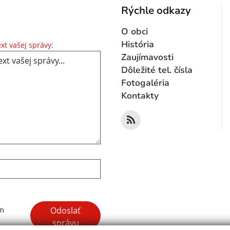
Rýchle odkazy
O obci
Text vašej správy...
História
xt vašej správy:
Zaujímavosti
Dôležité tel. čísla
Fotogaléria
Kontakty
Google reCaptcha Response
Odoslať
ím
správu