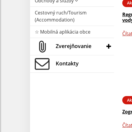
Obchody a služby
Ak
Cestovný ruch/Tourism
Reg
(Accommodation)
vody
☆ Mobilná aplikácia obce
Číta
Zverejňovanie
Kontakty
Ak
Zog
Číta