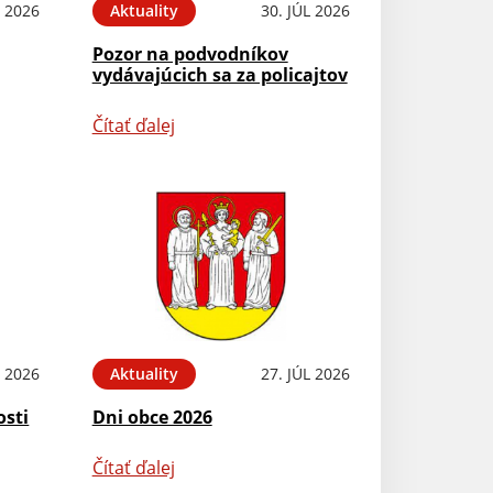
 2026
Aktuality
30. JÚL 2026
Pozor na podvodníkov
vydávajúcich sa za policajtov
Čítať ďalej
L 2026
Aktuality
27. JÚL 2026
osti
Dni obce 2026
Čítať ďalej