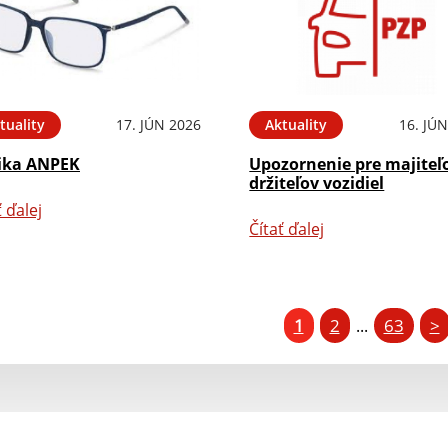
tuality
17. JÚN 2026
Aktuality
16. JÚ
ika ANPEK
Upozornenie pre majiteľ
držiteľov vozidiel
ť ďalej
Čítať ďalej
1
2
63
>
...