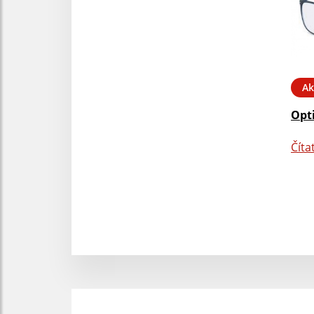
Ak
Opt
Číta