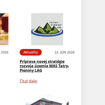
L 2026
Aktuality
22. JÚN 2026
Príprava novej stratégie
rozvoja územia MAS Tatry-
Pieniny LAG
Čítať ďalej