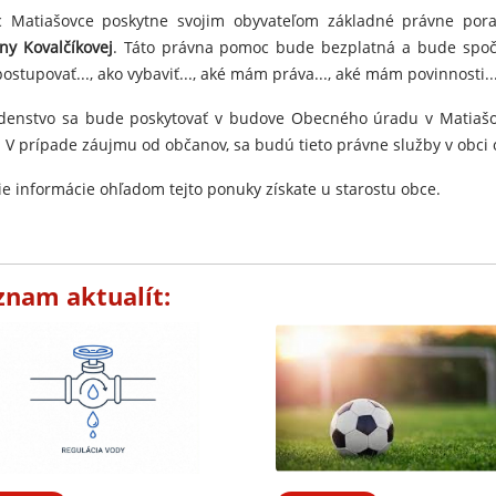
 Matiašovce poskytne svojim obyvateľom základné právne por
ny Kovalčíkovej
. Táto právna pomoc bude bezplatná a bude spoč
ostupovať..., ako vybaviť..., aké mám práva..., aké mám povinnosti.
denstvo sa bude poskytovať v budove Obecného úradu v Matiaš
. V prípade záujmu od občanov, sa budú tieto právne služby v obci 
šie informácie ohľadom tejto ponuky získate u starostu obce.
znam aktualít: