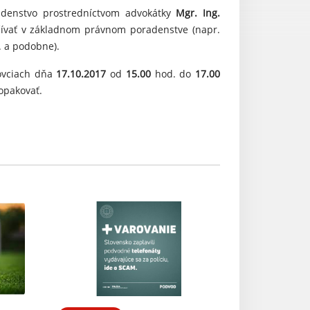
adenstvo prostredníctvom advokátky
Mgr. Ing.
ívať v základnom právnom poradenstve (napr.
.. a podobne).
ovciach dňa
17.10.2017
od
15.00
hod. do
17.00
opakovať.