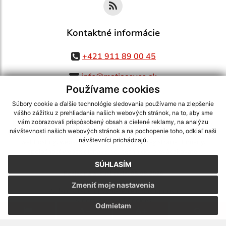
Kontaktné informácie
+421 911 89 00 45
info@matiasovce.sk
Používame cookies
Súbory cookie a ďalšie technológie sledovania používame na zlepšenie
vášho zážitku z prehliadania našich webových stránok, na to, aby sme
využite možnosť získavania aktuálnych informácií s využitím RSS
,
vám zobrazovali prispôsobený obsah a cielené reklamy, na analýzu
návštevnosti našich webových stránok a na pochopenie toho, odkiaľ naši
CMS systém (redakčný) systém ECHELON 2,
Mapa stránok
,
web portál
,
návštevníci prichádzajú.
webhosting
,
webex.digital, s.r.o.
,
domény
,
registrácia domény
,
spoločnosť webex.digital, s.r.o.
,
technický prevádzkovateľ
SÚHLASÍM
Posledná aktualizácia:
05.08.2026
Zmeniť moje nastavenia
Vytlačiť stránku
|
Vyhlásenie o prístupnosti
Autorské práva
|
Cookies
Odmietam