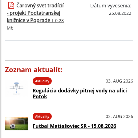
Čarovný svet tradícií
Dátum vyvesenia:
- projekt Podtatranskej
25.08.2022
knižnice v Poprade
| 0.28
Mb
Zoznam aktualít:
03. AUG 2026
Aktuality
Regulácia dodávky pitnej vody na ulici
Potok
03. AUG 2026
Aktuality
Futbal Matiašoviec SR - 15.08.2026