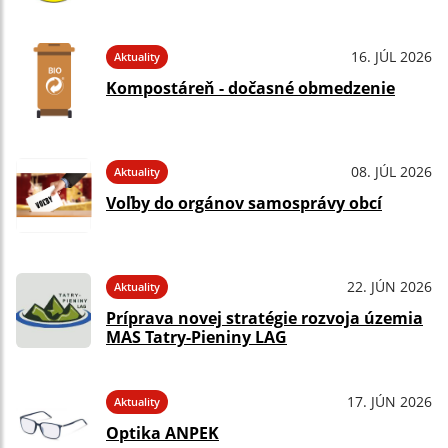
16. JÚL 2026
Aktuality
Kompostáreň - dočasné obmedzenie
08. JÚL 2026
Aktuality
Voľby do orgánov samosprávy obcí
22. JÚN 2026
Aktuality
Príprava novej stratégie rozvoja územia
MAS Tatry-Pieniny LAG
17. JÚN 2026
Aktuality
Optika ANPEK