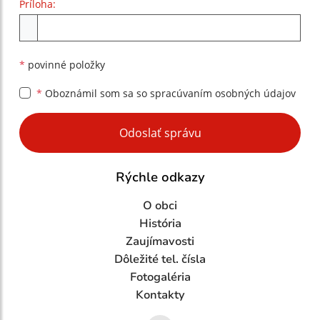
Príloha:
Príloha
*
povinné položky
*
Oboznámil som sa so
spracúvaním osobných údajov
Google reCaptcha Response
Odoslať správu
Rýchle odkazy
O obci
História
Zaujímavosti
Dôležité tel. čísla
Fotogaléria
Kontakty