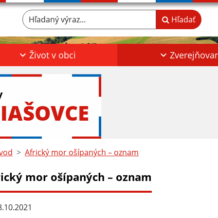
Hľadaný výraz...
Hľadať
Život v obci
Zverejňova
y
IAŠOVCE
vod
Africký mor ošípaných – oznam
rický mor ošípaných – oznam
.10.2021