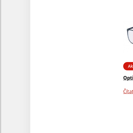
Ak
Opt
Číta