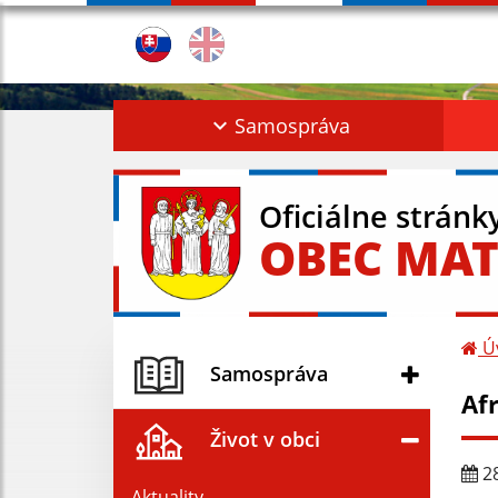
Samospráva
Oficiálne stránk
OBEC MAT
Ú
Samospráva
Af
Život v obci
28
Aktuality