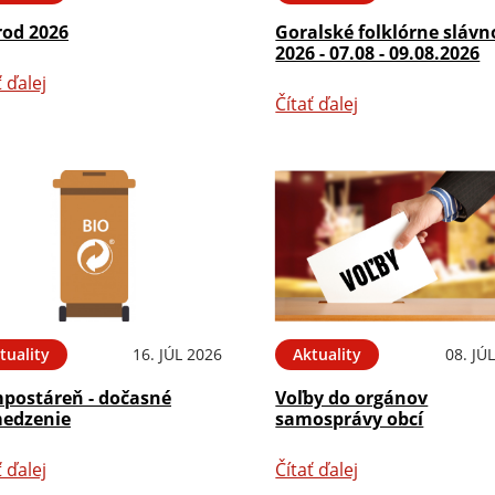
rod 2026
Goralské folklórne slávn
2026 - 07.08 - 09.08.2026
ť ďalej
Čítať ďalej
tuality
16. JÚL 2026
Aktuality
08. JÚ
postáreň - dočasné
Voľby do orgánov
edzenie
samosprávy obcí
ť ďalej
Čítať ďalej