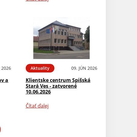
N 2026
Aktuality
09. JÚN 2026
ov a
Klientske centrum Spišská
Stará Ves - zatvorené
10.06.2026
Čítať ďalej