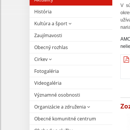
V sú
História
okre
užív
Kultúra a šport
nari
Zaujímavosti
AMO 
neli
Obecný rozhlas
Cirkev
Fotogaléria
Videogaléria
Významné osobnosti
Zo
Organizácie a združenia
Obecné komunitné centrum