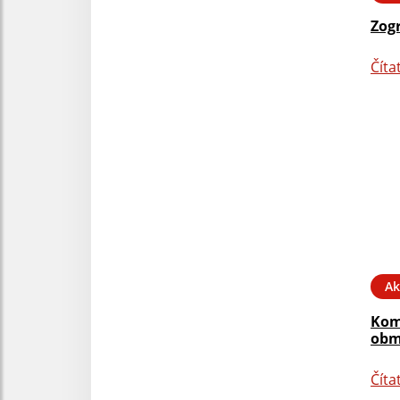
Zog
Číta
Ak
Kom
obm
Číta