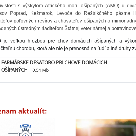
vislosti s výskytom Afrického moru ošípaných (AMO) u di
sov Poprad, Kežmarok, Levoča do Reštrikčného pásma II.
ateľov poľovných revírov a chovateľov ošípaných o mimoriadn
adených ústredným riaditeľom Štátnej veterinárnej a potravinov
je veľkou hrozbou pre chov domácich ošípaných a výkon p
ečiteľnú chorobu, ktorá ale nie je prenosná na ľudí a iné druhy zv
FARMÁRSKE DESATORO PRI CHOVE DOMÁCICH
OŠÍPANÝCH
| 0.54 Mb
znam aktualít: