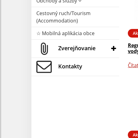
Obchody a služby
Cestovný ruch/Tourism
(Accommodation)
☆ Mobilná aplikácia obce
Ak
Reg
Zverejňovanie
vody
Číta
Kontakty
Ak