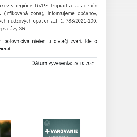
viakov v regióne RVPS Poprad a zaradením
 (infikovaná zóna), informujeme občanov,
ych núdzových opatreniach č. 788/2021-100,
ej správy SR.
oľovníctva nielen u diviačj zveri. Ide o
ierat.
Dátum vyvesenia:
28.10.2021