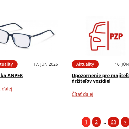
tuality
17. JÚN 2026
Aktuality
16. JÚ
ika ANPEK
Upozornenie pre majiteľ
držiteľov vozidiel
ť ďalej
Čítať ďalej
1
2
63
>
...