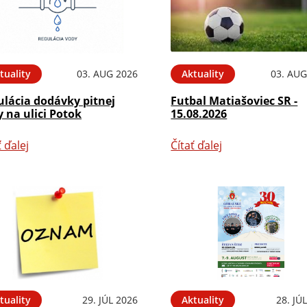
tuality
03. AUG 2026
Aktuality
03. AUG
ulácia dodávky pitnej
Futbal Matiašoviec SR -
 na ulici Potok
15.08.2026
ť ďalej
Čítať ďalej
tuality
29. JÚL 2026
Aktuality
28. JÚ