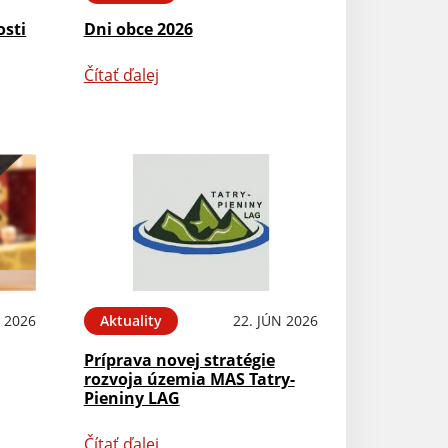
osti
Dni obce 2026
Čítať ďalej
L 2026
Aktuality
22. JÚN 2026
Príprava novej stratégie
rozvoja územia MAS Tatry-
Pieniny LAG
Čítať ďalej