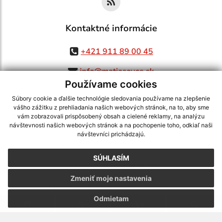
Kontaktné informácie
+421 911 89 00 45
info@matiasovce.sk
Používame cookies
Súbory cookie a ďalšie technológie sledovania používame na zlepšenie
vášho zážitku z prehliadania našich webových stránok, na to, aby sme
využite možnosť získavania aktuálnych informácií s využitím RSS
,
vám zobrazovali prispôsobený obsah a cielené reklamy, na analýzu
CMS systém (redakčný) systém ECHELON 2,
Mapa stránok
,
web portál
,
návštevnosti našich webových stránok a na pochopenie toho, odkiaľ naši
návštevníci prichádzajú.
webhosting
,
webex.digital, s.r.o.
,
domény
,
registrácia domény
,
spoločnosť webex.digital, s.r.o.
,
technický prevádzkovateľ
SÚHLASÍM
Posledná aktualizácia:
05.08.2026
Zmeniť moje nastavenia
Vytlačiť stránku
|
Vyhlásenie o prístupnosti
Autorské práva
|
Cookies
Odmietam