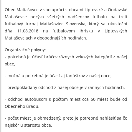
Obec Matiašovce v spolupráci s obcami Liptovské a Ondavské
Matiašovce pozýva všetkých nadšencov futbalu na tretí
futbalový turnaj Matiašoviec Slovenska, ktorý sa ukustoční
dňa 11.08.2018 na futbalovom ihrisku v Liptovských
Matiašovciach v doobednajších hodinách.
Organizačné pokyny:
- potrebná je účasť hráčov rôznych vekových kategórií z našej
obce,
- možná a potrebná je účasť aj fanúšikov z našej obce,
- predpokladaný odchod z našej ob
ce je v ranných hodinách,
- odchod autobusom s počtom miest cca 50 miest bude od
Obecného úradu,
- počet miest je obmedzený, preto je potrebné nahlásiť sa čo
najskôr u starostu obce,