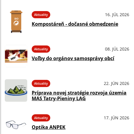
16. JÚL 2026
Aktuality
Kompostáreň - dočasné obmedzenie
08. JÚL 2026
Aktuality
Voľby do orgánov samosprávy obcí
22. JÚN 2026
Aktuality
Príprava novej stratégie rozvoja územia
MAS Tatry-Pieniny LAG
17. JÚN 2026
Aktuality
Optika ANPEK