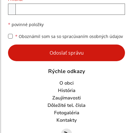
Príloha
*
povinné položky
*
Oboznámil som sa so
spracúvaním osobných údajov
Google reCaptcha Response
Odoslať správu
Rýchle odkazy
O obci
História
Zaujímavosti
Dôležité tel. čísla
Fotogaléria
Kontakty