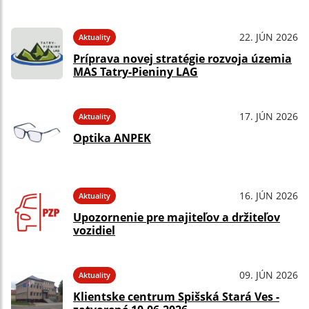
22. JÚN 2026
Aktuality
Príprava novej stratégie rozvoja územia
MAS Tatry-Pieniny LAG
17. JÚN 2026
Aktuality
Optika ANPEK
16. JÚN 2026
Aktuality
Upozornenie pre majiteľov a držiteľov
vozidiel
09. JÚN 2026
Aktuality
Klientske centrum Spišská Stará Ves -