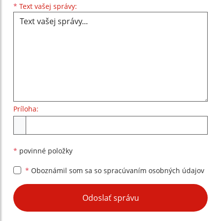
Text vašej správy...
*
Text vašej správy:
Príloha:
Príloha
*
povinné položky
*
Oboznámil som sa so
spracúvaním osobných údajov
Google reCaptcha Response
Odoslať správu