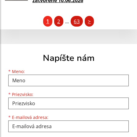
zatvorené 10.06.2026
1
2
63
>
...
Napíšte nám
Meno
Priezvisko
E-mailová adresa
*
Meno:
*
Priezvisko:
*
E-mailová adresa: