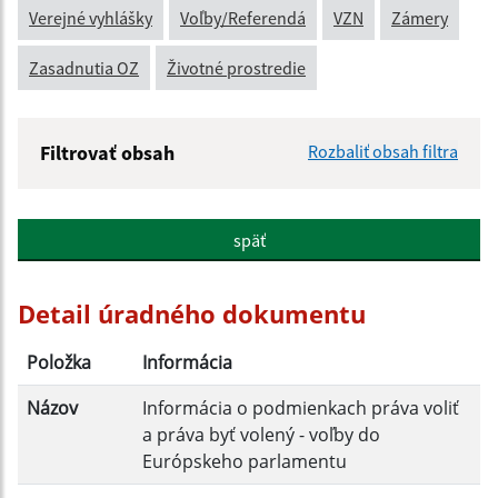
Verejné vyhlášky
Voľby/Referendá
VZN
Zámery
Zasadnutia OZ
Životné prostredie
Filtrovať obsah
Rozbaliť obsah filtra
Názov:
späť
Popis:
Detail úradného dokumentu
Dátum zverejnenia od:
Položka
Informácia
Názov
Informácia o podmienkach práva voliť
Dátum zverejnenia do:
a práva byť volený - voľby do
Európskeho parlamentu