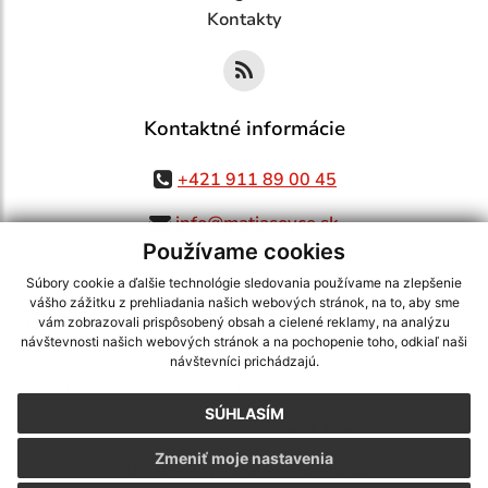
Kontakty
Kontaktné informácie
+421 911 89 00 45
info@matiasovce.sk
Používame cookies
Súbory cookie a ďalšie technológie sledovania používame na zlepšenie
vášho zážitku z prehliadania našich webových stránok, na to, aby sme
využite možnosť získavania aktuálnych informácií s využitím RSS
,
vám zobrazovali prispôsobený obsah a cielené reklamy, na analýzu
CMS systém (redakčný) systém ECHELON 2,
Mapa stránok
,
web portál
,
návštevnosti našich webových stránok a na pochopenie toho, odkiaľ naši
návštevníci prichádzajú.
webhosting
,
webex.digital, s.r.o.
,
domény
,
registrácia domény
,
spoločnosť webex.digital, s.r.o.
,
technický prevádzkovateľ
SÚHLASÍM
Posledná aktualizácia:
05.08.2026
Zmeniť moje nastavenia
Vytlačiť stránku
|
Vyhlásenie o prístupnosti