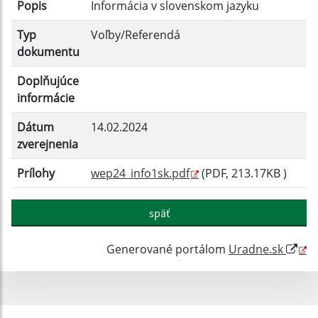
Popis
Informácia v slovenskom jazyku
Filtrovať
Reset
Typ
Voľby/Referendá
dokumentu
Doplňujúce
informácie
Dátum
14.02.2024
zverejnenia
Prílohy
wep24_info1sk.pdf
(PDF, 213.17KB )
späť
Generované portálom
Uradne.sk