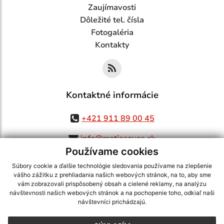
Zaujímavosti
Dôležité tel. čísla
Fotogaléria
Kontakty
Kontaktné informácie
+421 911 89 00 45
info@matiasovce.sk
Používame cookies
Súbory cookie a ďalšie technológie sledovania používame na zlepšenie
vášho zážitku z prehliadania našich webových stránok, na to, aby sme
využite možnosť získavania aktuálnych informácií s využitím RSS
,
vám zobrazovali prispôsobený obsah a cielené reklamy, na analýzu
CMS systém (redakčný) systém ECHELON 2,
Mapa stránok
,
web portál
,
návštevnosti našich webových stránok a na pochopenie toho, odkiaľ naši
návštevníci prichádzajú.
webhosting
,
webex.digital, s.r.o.
,
domény
,
registrácia domény
,
spoločnosť webex.digital, s.r.o.
,
technický prevádzkovateľ