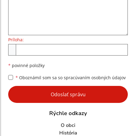
Príloha:
Príloha
*
povinné položky
*
Oboznámil som sa so
spracúvaním osobných údajov
Google reCaptcha Response
Odoslať správu
Rýchle odkazy
O obci
História