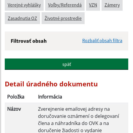
Verejné vyhlášky
Voľby/Referendá
VZN
Zámery
Zasadnutia OZ
Životné prostredie
Filtrovať obsah
Rozbaliť obsah filtra
Názov:
späť
Popis:
Detail úradného dokumentu
Dátum zverejnenia od:
Položka
Informácia
Názov
Zverejnenie emailovej adresy na
Dátum zverejnenia do:
doručovanie oznámení o delegovaní
člena a náhradníka do OVK a na
doručenie žiadosti o vydanie