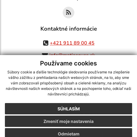
Kontaktné informácie
+421 911 89 00 45
info@matiasovce.sk
Používame cookies
Súbory cookie a ďalšie technológie sledovania používame na zlepšenie
vášho zážitku z prehliadania našich webových stránok, na to, aby sme
využite možnosť získavania aktuálnych informácií s využitím RSS
,
vám zobrazovali prispôsobený obsah a cielené reklamy, na analýzu
CMS systém (redakčný) systém ECHELON 2,
Mapa stránok
,
web portál
,
návštevnosti našich webových stránok a na pochopenie toho, odkiaľ naši
návštevníci prichádzajú.
webhosting
,
webex.digital, s.r.o.
,
domény
,
registrácia domény
,
spoločnosť webex.digital, s.r.o.
,
technický prevádzkovateľ
SÚHLASÍM
Posledná aktualizácia:
05.08.2026
Zmeniť moje nastavenia
Vytlačiť stránku
|
Vyhlásenie o prístupnosti
Autorské práva
|
Cookies
Odmietam