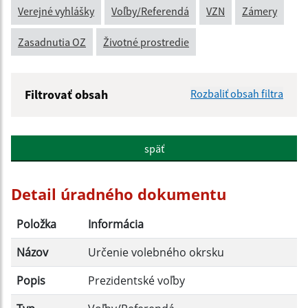
Verejné vyhlášky
Voľby/Referendá
VZN
Zámery
Zasadnutia OZ
Životné prostredie
Filtrovať obsah
Rozbaliť obsah filtra
Názov:
späť
Popis:
Detail úradného dokumentu
Dátum zverejnenia od:
Položka
Informácia
Názov
Určenie volebného okrsku
Dátum zverejnenia do:
Popis
Prezidentské voľby