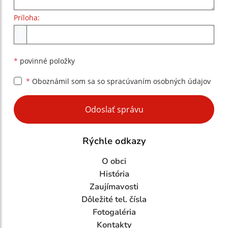
Príloha:
Príloha
*
povinné položky
*
Oboznámil som sa so
spracúvaním osobných údajov
Google reCaptcha Response
Odoslať správu
Rýchle odkazy
O obci
História
Zaujímavosti
Dôležité tel. čísla
Fotogaléria
Kontakty