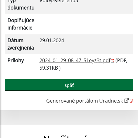
Typ
Voľby/Referendá
Filtrovať
Reset
dokumentu
Doplňujúce
informácie
Dátum
29.01.2024
zverejnenia
Prílohy
2024_01_29_08_47_51eyzBt.pdf
(PDF,
59.31KB )
späť
Generované portálom
Uradne.sk