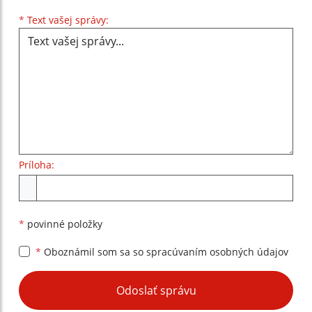
Text vašej správy...
*
Text vašej správy:
Príloha:
Príloha
*
povinné položky
*
Oboznámil som sa so
spracúvaním osobných údajov
Google reCaptcha Response
Odoslať správu