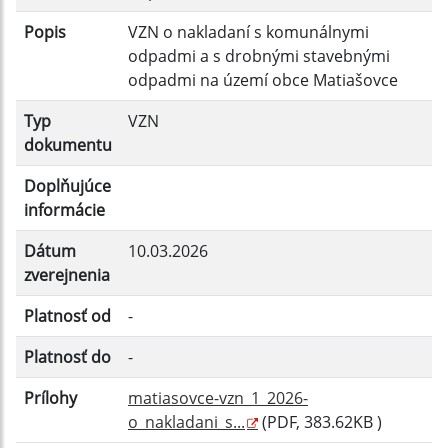
Filtrovať
Reset
Popis
VZN o nakladaní s komunálnymi
odpadmi a s drobnými stavebnými
odpadmi na území obce Matiašovce
Typ
VZN
dokumentu
Doplňujúce
informácie
Dátum
10.03.2026
zverejnenia
Platnosť od
-
Platnosť do
-
Prílohy
matiasovce-vzn_1_2026-
o_nakladani_s...
(PDF, 383.62KB )