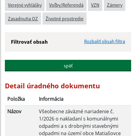
Verejné vyhlášky
Voľby/Referendá
VZN
Zámery
Zasadnutia OZ
Životné prostredie
Filtrovať obsah
Rozbaliť obsah filtra
Názov:
späť
Popis:
Detail úradného dokumentu
Dátum zverejnenia od:
Položka
Informácia
Názov
Všeobecne záväzné nariadenie č.
Dátum zverejnenia do:
1/2026 o nakladaní s komunálnymi
odpadmi a s drobnými stavebnými
odpadmi na území obce Matiašovce