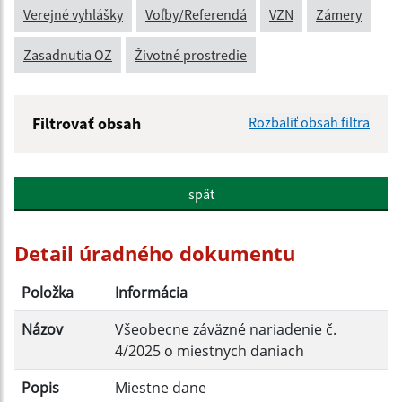
Verejné vyhlášky
Voľby/Referendá
VZN
Zámery
Zasadnutia OZ
Životné prostredie
Filtrovať obsah
Rozbaliť obsah filtra
Názov:
späť
Popis:
Detail úradného dokumentu
Dátum zverejnenia od:
Položka
Informácia
Názov
Všeobecne záväzné nariadenie č.
Dátum zverejnenia do:
4/2025 o miestnych daniach
Popis
Miestne dane