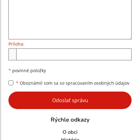
Príloha:
Príloha
*
povinné položky
*
Oboznámil som sa so
spracúvaním osobných údajov
Google reCaptcha Response
Odoslať správu
Rýchle odkazy
O obci