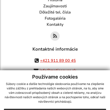
História
Zaujímavosti
Dôležité tel. čísla
Fotogaléria
Kontakty
Kontaktné informácie
+421 911 89 00 45
info@matiasovce.sk
Používame cookies
Súbory cookie a ďalšie technológie sledovania používame na zlepšenie
vášho zážitku z prehliadania našich webových stránok, na to, aby sme
využite možnosť získavania aktuálnych informácií s využitím RSS
,
vám zobrazovali prispôsobený obsah a cielené reklamy, na analýzu
CMS systém (redakčný) systém ECHELON 2,
Mapa stránok
,
web portál
,
návštevnosti našich webových stránok a na pochopenie toho, odkiaľ naši
návštevníci prichádzajú.
webhosting
,
webex.digital, s.r.o.
,
domény
,
registrácia domény
,
spoločnosť webex.digital, s.r.o.
,
technický prevádzkovateľ