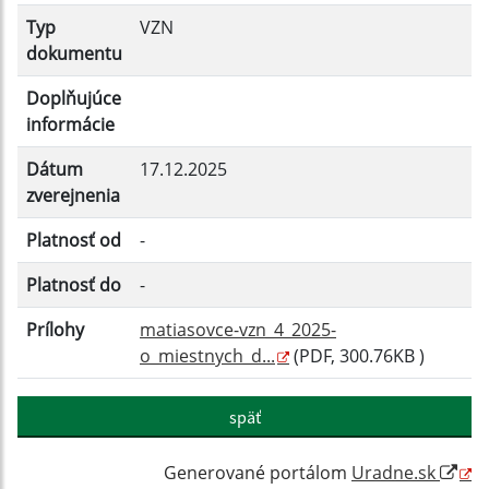
Filtrovať
Reset
Typ
VZN
dokumentu
Doplňujúce
informácie
Dátum
17.12.2025
zverejnenia
Platnosť od
-
Platnosť do
-
Prílohy
matiasovce-vzn_4_2025-
o_miestnych_d...
(PDF, 300.76KB )
späť
Generované portálom
Uradne.sk