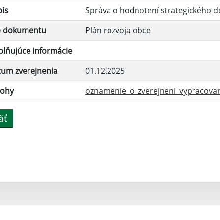
pis
Správa o hodnotení strategického 
p dokumentu
Plán rozvoja obce
lňujúce informácie
tum zverejnenia
01.12.2025
lohy
oznamenie_o_zverejneni_vypracovani
äť