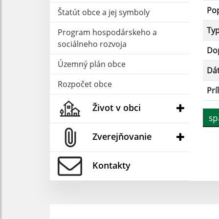
Po
Štatút obce a jej symboly
Ty
Program hospodárskeho a
sociálneho rozvoja
Dop
Územný plán obce
Dá
Rozpočet obce
Prí
Život v obci
sp
Zverejňovanie
Kontakty