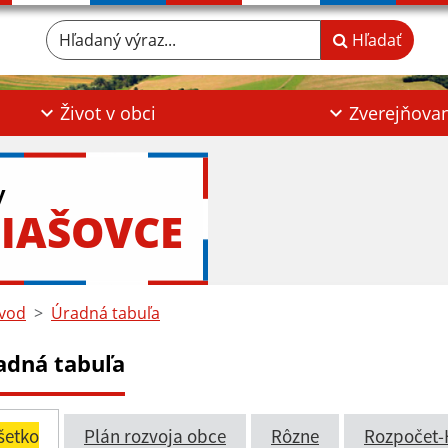
Hľadaný výraz...
Hľadať
Život v obci
Zverejňova
y
IAŠOVCE
vod
Úradná tabuľa
adná tabuľa
šetko
Plán rozvoja obce
Rôzne
Rozpočet-