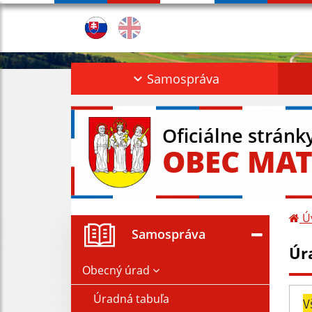
Samospráva
Oficiálne stránk
OBEC MAT
Ú
Samospráva
Úr
Obecný úrad
Úradná tabuľa
V