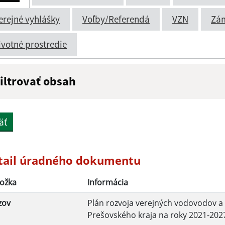
erejné vyhlášky
Voľby/Referendá
VZN
Zá
ivotné prostredie
iltrovať obsah
ázov:
Popis:
äť
átum zverejnenia do:
tail úradného dokumentu
ožka
Informácia
Filtrovať
zov
Plán rozvoja verejných vodovodov a 
Prešovského kraja na roky 2021-202