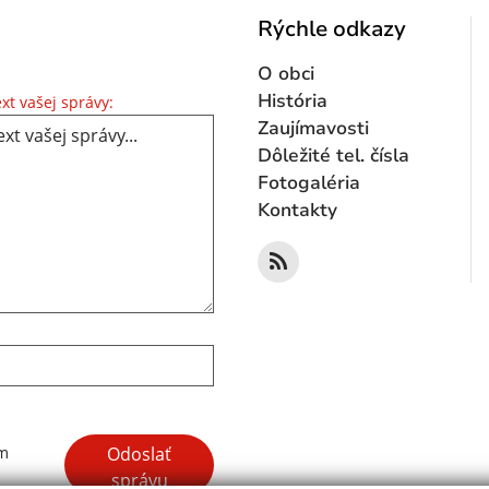
Rýchle odkazy
O obci
Text vašej správy...
História
xt vašej správy:
Zaujímavosti
Dôležité tel. čísla
Fotogaléria
Kontakty
Google reCaptcha Response
Odoslať
ím
správu