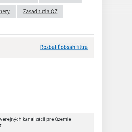
mery
Zasadnutia OZ
Rozbaliť obsah filtra
Dátum zverejnenia od:
Reset
verejných kanalizácií pre územie
7