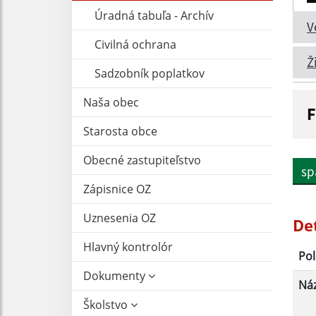
Úradná tabuľa - Archív
V
Civilná ochrana
Ž
Sadzobník poplatkov
Naša obec
F
Starosta obce
N
Obecné zastupiteľstvo
sp
Zápisnice OZ
D
Uznesenia OZ
De
Hlavný kontrolór
Pol
Dokumenty
Ná
Školstvo